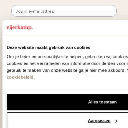
Aanmelden
Door te abonneren op onze nieuwsbrief, ga je akkoord
met onze
Algemene voorwaarden
.
Deze website maakt gebruik van cookies
Om je beter en persoonlijker te helpen, gebruiken wij cooki
cookies en het verzamelen van informatie door derden voor 
gebruik te maken van onze website ga je hier mee akkoord. V
Contact
cookiebeleid
.
0575 - 58 36 00
+31 575 583 388
Alles toestaan
info@eijerkamp.nl
Aanpassen