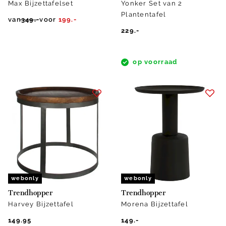
Max Bijzettafelset
Yonker Set van 2
Plantentafel
van
349.-
voor
199.-
229.-
op voorraad
webonly
webonly
Trendhopper
Trendhopper
Harvey Bijzettafel
Morena Bijzettafel
149.95
149.-