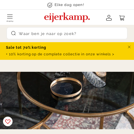
Skip to content
Elke dag open!
menu
Submit search
Sale tot 70% korting
Slu
+ 10% korting op de complete collectie in onze winkels >