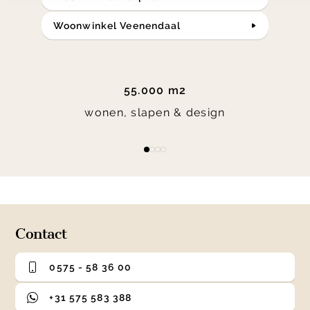
Woonwinkel Veenendaal
55.000 m2
wonen, slapen & design
Item
item
item
item
item
1
0
1
2
3
of
4
Contact
0575 - 58 36 00
+31 575 583 388