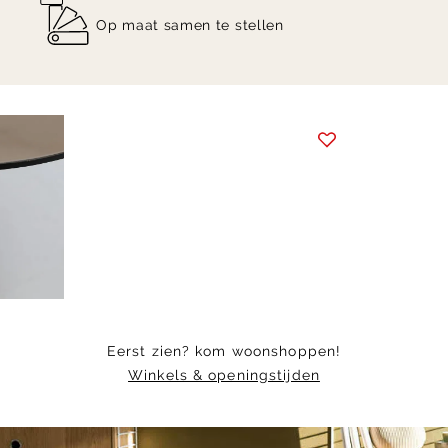
Op maat samen te stellen
Item
1
of
5
Eerst zien? kom woonshoppen!
Winkels & openingstijden