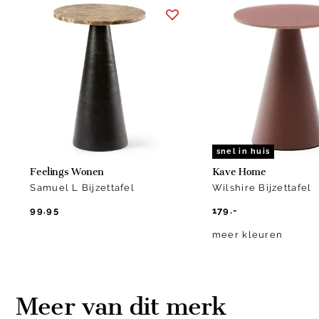
1
of
2
snel in huis
Feelings Wonen
Kave Home
Samuel L Bijzettafel
Wilshire Bijzettafel
99.95
179.-
meer kleuren
Meer van dit merk