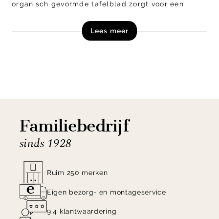
organisch gevormde tafelblad zorgt voor een
speelse touch en maakt van Mylon een echte
Lees meer
blikvanger, zonder dat het geheel te druk oogt.
Bestel salontafel Mylon uit de collectie van
Trendhopper direct online!
Familiebedrijf
sinds 1928
Ruim 250 merken
Eigen bezorg- en montageservice
9.4 klantwaardering