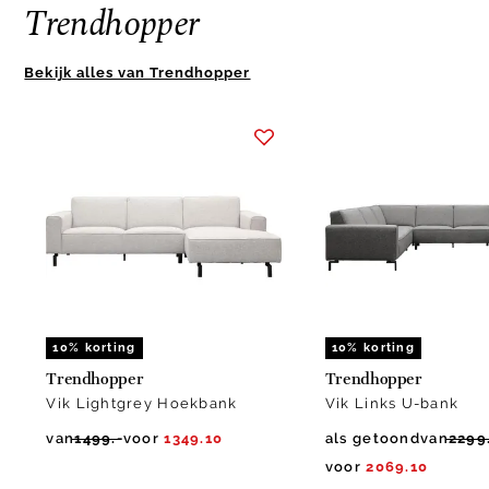
Trendhopper
Bekijk alles van Trendhopper
Item
1
of
10
10% korting
10% korting
Trendhopper
Trendhopper
Vik Lightgrey Hoekbank
Vik Links U-bank
van
1499.-
voor
1349.10
als getoond
van
2299
voor
2069.10