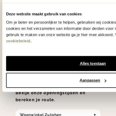
De woonwinkel
gezien op tv!
Deze website maakt gebruik van cookies
Om je beter en persoonlijker te helpen, gebruiken wij cooki
Wie kent het programma vtwonen
cookies en het verzamelen van informatie door derden voor 
gebruik te maken van onze website ga je hier mee akkoord. V
'Weer verliefd op je huis' niet? We
cookiebeleid
.
hebben met liefde de mooiste woon-,
slaap- en designcollecties
samengesteld met de mooiste
Alles toestaan
klassiekers en de nieuwste ontwerpen
in verrassende materialen en kleuren!
Aanpassen
Bekijk onze openingstijden en
bereken je route.
Woonwinkel Zutphen