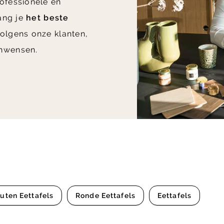
ofessionele en
vang je
het beste
olgens onze klanten,
nwensen.
uten Eettafels
Ronde Eettafels
Eettafels