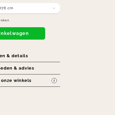
 H76 cm
weken
winkelwagen
en & details
heden & advies
n onze winkels