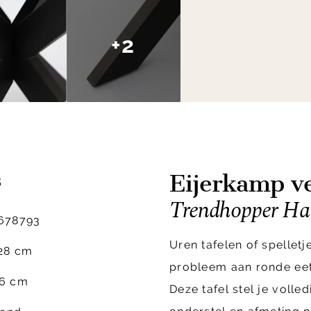
+2
Eijerkamp ve
s
Trendhopper Hai
678793
Uren tafelen of spelletj
28 cm
probleem aan ronde eet
6 cm
Deze tafel stel je volle