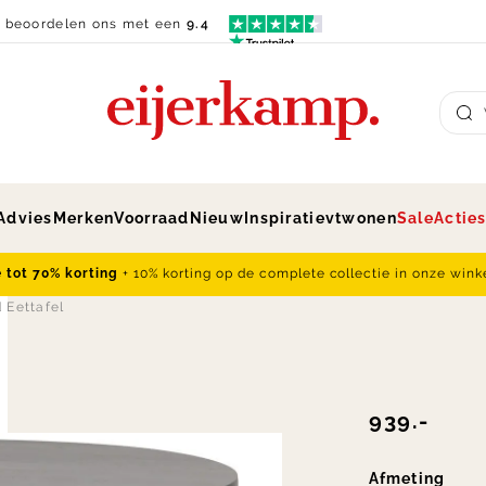
n beoordelen ons met een
9.4
Su
Advies
Merken
Voorraad
Nieuw
Inspiratie
vtwonen
Sale
Actie
e tot 70% korting
+ 10% korting op de complete collectie in onze wink
 Eettafel
939.-
Afmeting