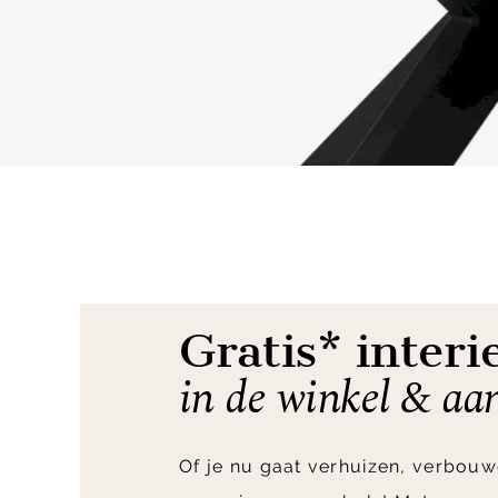
Item
1
of
6
Gratis* interi
in de winkel & aa
Of je nu gaat verhuizen, verbouw