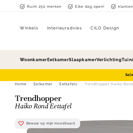
Skip to content
Ruim 250 merken
Elke dag open!
klante
Winkels
Interieuradvies
CILO Design
Woonkamer
Eetkamer
Slaapkamer
Verlichting
Tuin
Sal
Home
Eetkamer
Eettafels
Trendhopper Haiko Rond
Trendhopper
Haiko Rond Eettafel
Bewaar op mijn moodboard