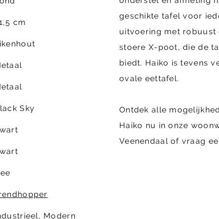
onderstel en afmeting n
ond
geschikte tafel voor i
1,5 cm
uitvoering met robuust 
ikenhout
stoere X-poot, die de t
biedt. Haiko is tevens v
etaal
ovale eettafel.
etaal
lack Sky
Ontdek alle mogelijkhe
Haiko nu in onze woonw
wart
Veenendaal of vraag een
wart
ee
rendhopper
ndustrieel, Modern