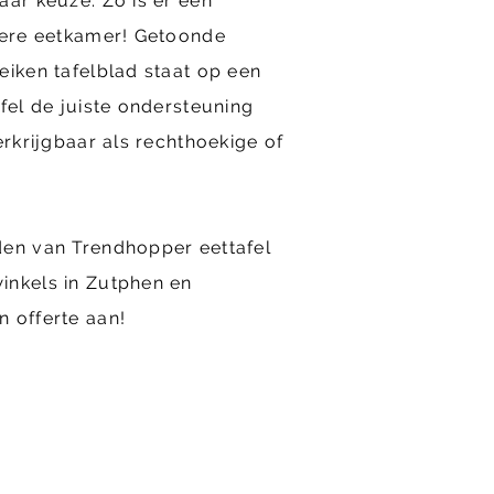
aar keuze. Zo is er een
edere eetkamer! Getoonde
eiken tafelblad staat op een
afel de juiste ondersteuning
erkrijgbaar als rechthoekige of
den van Trendhopper eettafel
inkels in Zutphen en
 offerte aan!