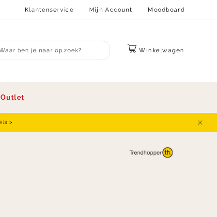
Klantenservice
Mijn Account
Moodboard
Winkelwagen
bmit search
s
Outlet
els >
Sluit