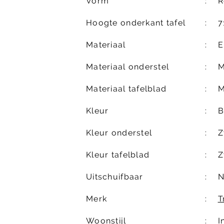
Vorm
R
Hoogte onderkant tafel
7
Materiaal
E
Materiaal onderstel
M
Materiaal tafelblad
M
Kleur
B
Kleur onderstel
Z
Kleur tafelblad
Z
Uitschuifbaar
N
Merk
T
Woonstijl
I