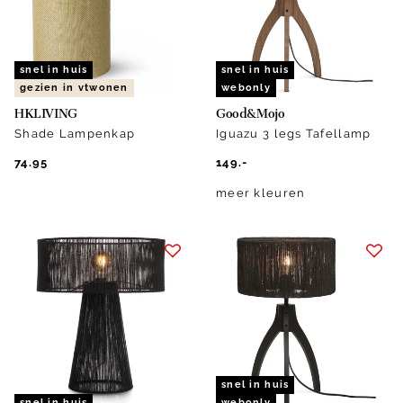
snel in huis
snel in huis
gezien in vtwonen
webonly
HKLIVING
Good&Mojo
Shade Lampenkap
Iguazu 3 legs Tafellamp
74.95
149.-
meer kleuren
snel in huis
snel in huis
webonly