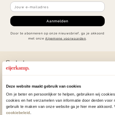
Aanmelden
Door te abonneren op onze nieuwsbrief, ga je akkoord
met onze
Algemene voorwaarden
.
Contact
0575 - 58 36 00
Deze website maakt gebruik van cookies
+31 575 583 388
Om je beter en persoonlijker te helpen, gebruiken wij cooki
info@eijerkamp.nl
cookies en het verzamelen van informatie door derden voor 
gebruik te maken van onze website ga je hier mee akkoord. V
cookiebeleid
.
Winkels