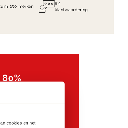
9.4
Ruim 250 merken
klantwaardering
t 80%
p
s in Zutphen &
van cookies en het