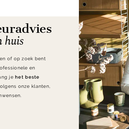
euradvies
n huis
en of op zoek bent
ofessionele en
vang je
het beste
olgens onze klanten,
nwensen.