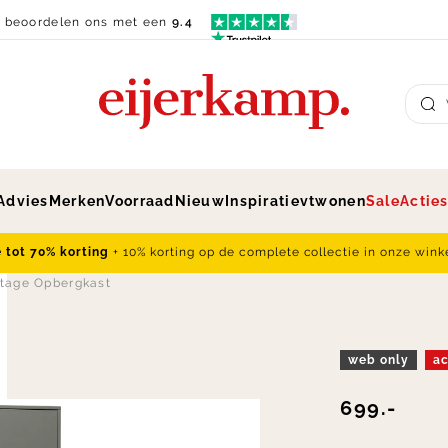
n beoordelen ons met een
9.4
Su
Advies
Merken
Voorraad
Nieuw
Inspiratie
vtwonen
Sale
Actie
e tot 70% korting
+ 10% korting op de complete collectie in onze wink
tage Opbergkast
web only
ac
699.-