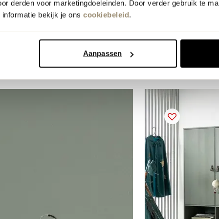
oor derden voor marketingdoeleinden. Door verder gebruik te ma
orwaarden
informatie bekijk je ons
cookiebeleid
.
Aanpassen