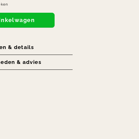
eken
winkelwagen
en & details
heden & advies