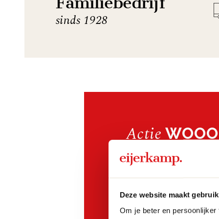
Familiebedrijf
sinds 1928
Actie
WOOOD
korting op 
Profiteer nu van d
geselecteerde arti
Deze website maakt gebruik
Veenendaal!
Om je beter en persoonlijker