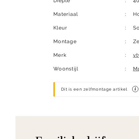
Diepte
4
Materiaal
H
Kleur
S
Montage
Z
Merk
v
Woonstijl
M
Dit is een zelfmontage artikel