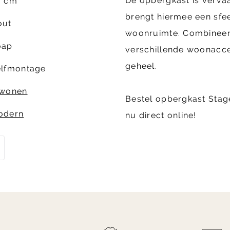
De opbergkast is verva
0 cm
brengt hiermee een sfee
out
woonruimte. Combineer
oap
verschillende woonacc
geheel.
elfmontage
twonen
Bestel opbergkast Stage
odern
nu direct online!