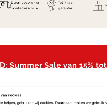
Eigen bezorg- en
Tot 7 jaar
montageservice
garantie
: Summer Sale van 15% to
geselecteerde artikelen
e Summer Sale met kortingen van
15% tot 80%
o
kelen van WOOOD online en in onze woonwinkel
 van cookies
 te helpen, gebruiken wij cookies. Daarnaast maken we gebruik 