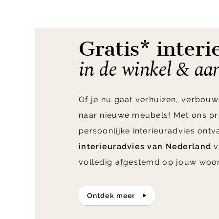
of
11
Gratis* interi
in de winkel & aa
Of je nu gaat verhuizen, verbouw
naar nieuwe meubels! Met ons pr
persoonlijke interieuradvies ont
interieuradvies van Nederland
v
volledig afgestemd op jouw woo
ontdek meer