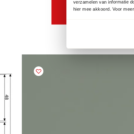
verzamelen van informatie d
Bekijk hier onze actievo
hier mee akkoord. Voor meer 