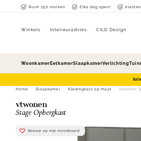
Skip to content
Ruim 250 merken
Elke dag open!
klante
Winkels
Interieuradvies
CILO Design
Woonkamer
Eetkamer
Slaapkamer
Verlichting
Tuin
Sal
Home
Slaapkamer
Kledingkast op maat
vtwonen S
vtwonen
Stage Opbergkast
Bewaar op mijn moodboard