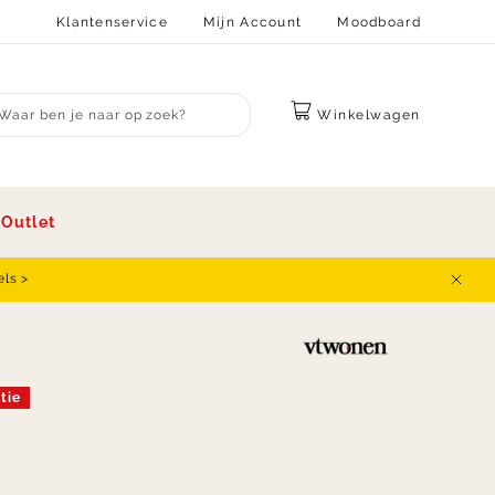
Klantenservice
Mijn Account
Moodboard
Winkelwagen
bmit search
s
Outlet
els >
Sluit
tie