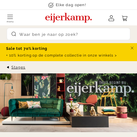
Skip to content
Elke dag open!
menu
Submit search
Sale tot 70% korting
Slu
+ 10% korting op de complete collectie in onze winkels >
Stages