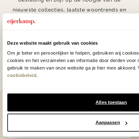
nieuwste collecties, laatste woontrends en
verrassende acties.
Deze website maakt gebruik van cookies
Om je beter en persoonlijker te helpen, gebruiken wij cooki
Aanmelden
cookies en het verzamelen van informatie door derden voor 
gebruik te maken van onze website ga je hier mee akkoord. V
Door te abonneren op onze nieuwsbrief, ga je akkoord
met onze
Algemene voorwaarden
.
cookiebeleid
.
Contact
Alles toestaan
0575 - 58 36 00
Aanpassen
+31 575 583 388