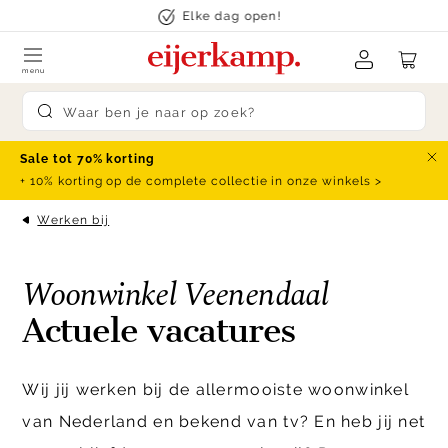
Skip to content
Elke dag open!
menu
Submit search
Sale tot 70% korting
Slu
+ 10% korting op de complete collectie in onze winkels >
Werken bij
Woonwinkel Veenendaal
Actuele vacatures
Wij jij werken bij de allermooiste woonwinkel
van Nederland en bekend van tv? En heb jij net