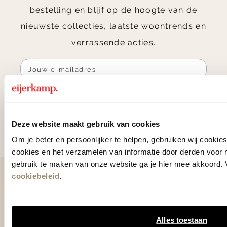
bestelling en blijf op de hoogte van de
nieuwste collecties, laatste woontrends en
verrassende acties.
Aanmelden
Door te abonneren op onze nieuwsbrief, ga je akkoord
Deze website maakt gebruik van cookies
met onze
Algemene voorwaarden
.
Om je beter en persoonlijker te helpen, gebruiken wij cooki
cookies en het verzamelen van informatie door derden voor 
gebruik te maken van onze website ga je hier mee akkoord. V
cookiebeleid
.
Contact
0575 - 58 36 00
Alles toestaan
+31 575 583 388