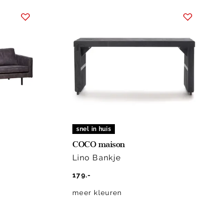
snel in huis
COCO maison
Lino Bankje
179.-
meer kleuren