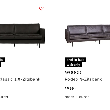
is
snel in huis
webonly
WOOOD
lassic 2,5-Zitsbank
Rodeo 3-Zitsbank
1099.-
uren
meer kleuren