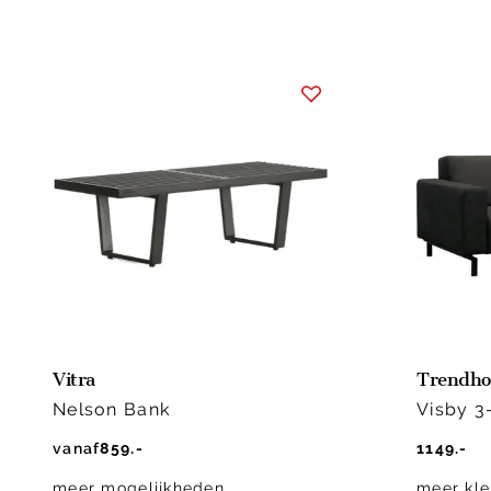
Vitra
Trendho
Nelson Bank
Visby 3
vanaf
859.-
1149.-
meer mogelijkheden
meer kle