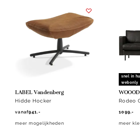
snel in hu
webonly
LABEL Vandenberg
WOOOD
Hidde Hocker
Rodeo C
vanaf
941.-
1099.-
meer mogelijkheden
meer kle