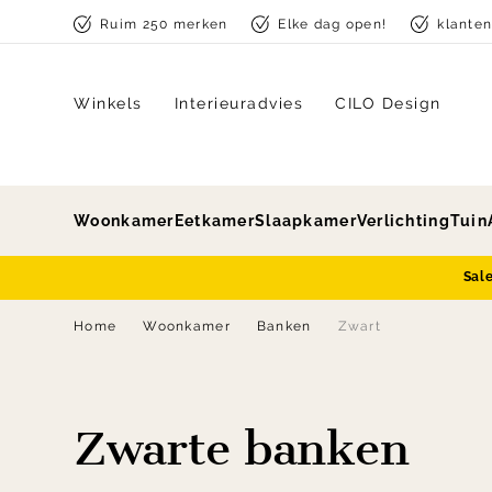
Skip to content
Ruim 250 merken
Elke dag open!
klante
Winkels
Interieuradvies
CILO Design
Woonkamer
Eetkamer
Slaapkamer
Verlichting
Tuin
Sal
Home
Woonkamer
Banken
Zwart
Zwarte banken