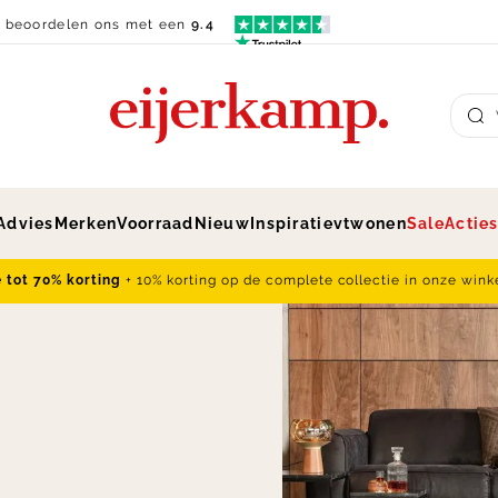
n beoordelen ons met een
9.4
Su
Advies
Merken
Voorraad
Nieuw
Inspiratie
vtwonen
Sale
Actie
e tot 70% korting
+ 10% korting op de complete collectie in onze wink