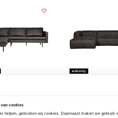
webonly
WOOOD
Links Hoekbank
Bean Links Hoekbank
1799.-
 van cookies
uren
meer kleuren
 te helpen, gebruiken wij cookies. Daarnaast maken we gebruik 