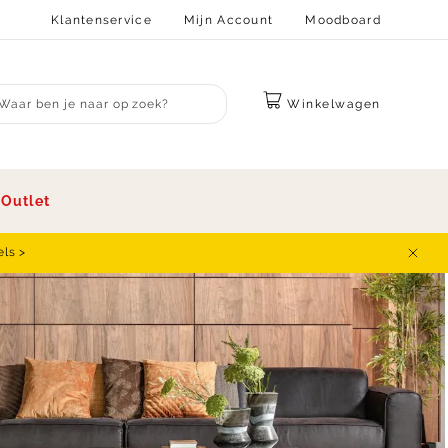
Klantenservice
Mijn Account
Moodboard
Winkelwagen
bmit search
s
Outlet
els >
Sluit