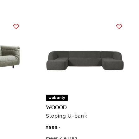
webonly
WOOOD
Sloping U-bank
2599.-
meer kleuren