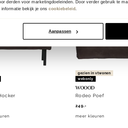
oor derden voor marketingdoeleinden. Door verder gebruik te ma
informatie bekijk je ons
cookiebeleid
.
Aanpassen
gezien in vtwonen
webonly
WOOOD
Hocker
Rodeo Poef
249.-
uren
meer kleuren