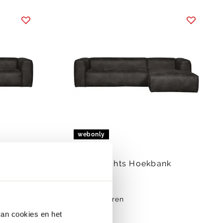
webonly
WOOOD
Bean Rechts Hoekbank
1799.-
meer kleuren
van cookies en het