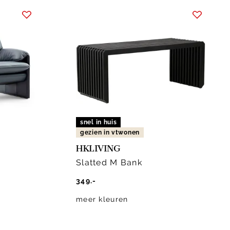
snel in huis
gezien in vtwonen
HKLIVING
Slatted M Bank
349.-
meer kleuren