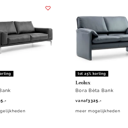
orting
tot 25% korting
Leolux
 Bank
Bora Bèta Bank
5.-
vanaf
3325.-
gelijkheden
meer mogelijkheden