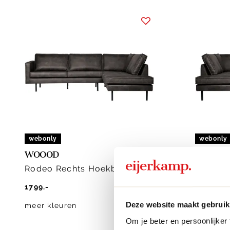
webonly
webonly
WOOOD
WOOOD
Rodeo Rechts Hoekbank
Rodeo 
1799.-
1799.-
Deze website maakt gebruik
meer kleuren
meer kle
Om je beter en persoonlijker