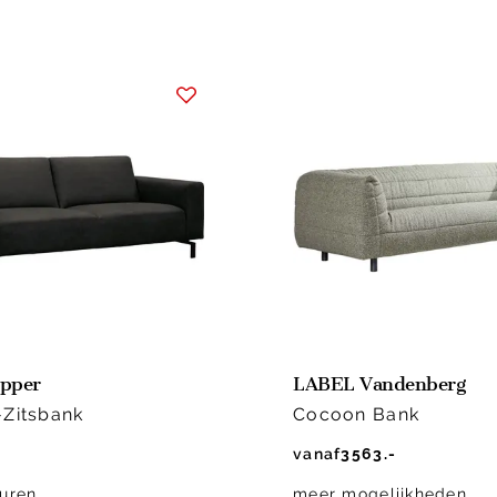
pper
LABEL Vandenberg
-Zitsbank
Cocoon Bank
vanaf
3563.-
uren
meer mogelijkheden