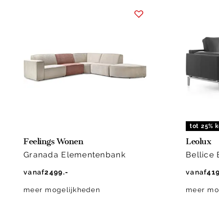
tot 25% k
Feelings Wonen
Leolux
Granada Elementenbank
Bellice
vanaf
2499.-
vanaf
419
meer mogelijkheden
meer mo