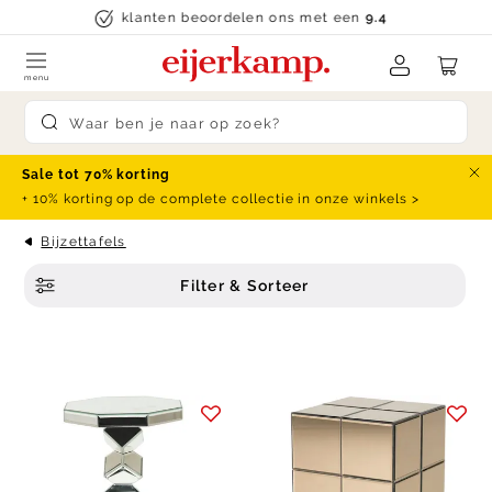
Skip to content
klanten beoordelen ons met een
9.4
menu
Submit search
Sale tot 70% korting
Slu
+ 10% korting op de complete collectie in onze winkels >
Bijzettafels
Filter & Sorteer