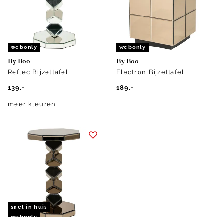
webonly
webonly
By Boo
By Boo
Reflec Bijzettafel
Flectron Bijzettafel
139.-
189.-
meer kleuren
snel in huis
webonly