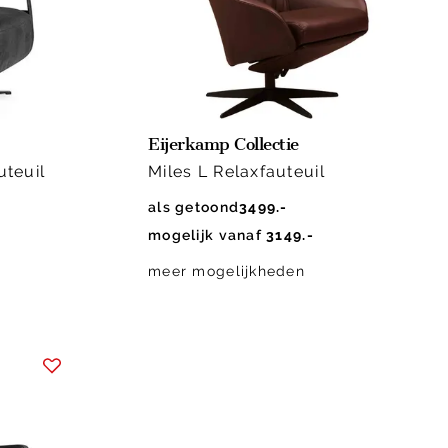
Eijerkamp Collectie
uteuil
Miles L Relaxfauteuil
als getoond
3499.-
mogelijk vanaf
3149.-
meer mogelijkheden