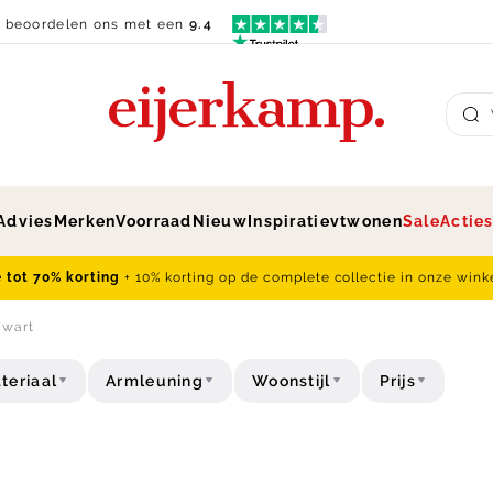
n beoordelen ons met een
9.4
Su
Advies
Merken
Voorraad
Nieuw
Inspiratie
vtwonen
Sale
Actie
e tot 70% korting
+ 10% korting op de complete collectie in onze wink
Zwart
teriaal
Armleuning
Woonstijl
Prijs