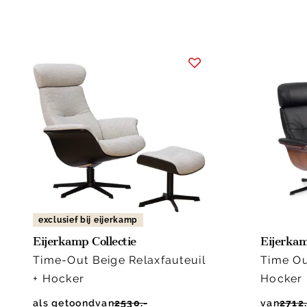
exclusief bij eijerkamp
Eijerkamp Collectie
Eijerkam
Time-Out Beige Relaxfauteuil
Time Ou
+ Hocker
Hocker
als getoond
van
2530.-
van
2712.