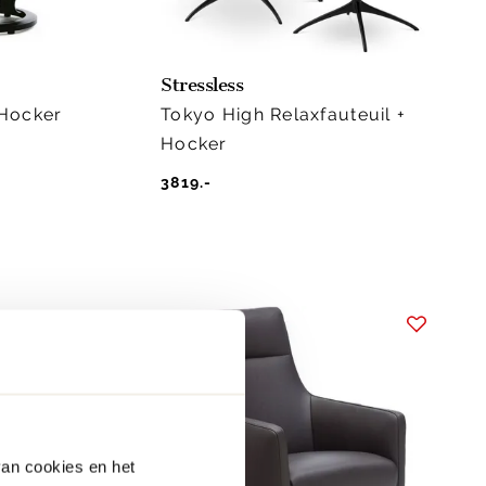
Stressless
 Hocker
Tokyo High Relaxfauteuil +
Hocker
3819.-
van cookies en het