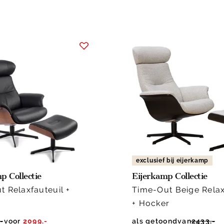
exclusief bij eijerkamp
p Collectie
Eijerkamp Collectie
t Relaxfauteuil +
Time-Out Beige Relax
+ Hocker
-
voor
2099.-
als getoond
van
2433.-