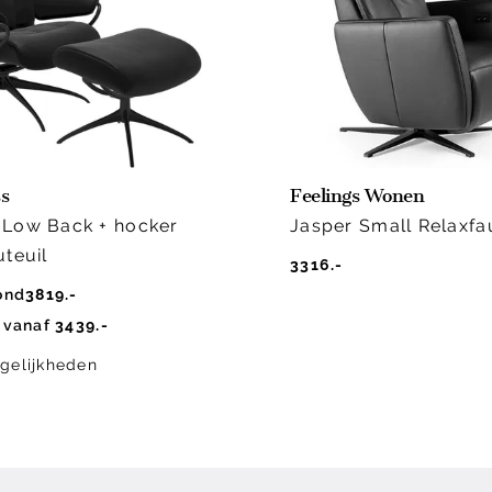
ss
Feelings Wonen
Low Back + hocker
Jasper Small Relaxfa
uteuil
3316.-
ond
3819.-
 vanaf
3439.-
gelijkheden