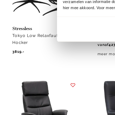
verzamelen van informatie d
hier mee akkoord. Voor meer 
Stressless
Stressle
Tokyo Low Relaxfauteuil +
Erik L R
Hocker
vanaf
427
3819.-
meer mo