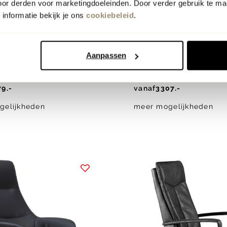
oor derden voor marketingdoeleinden. Door verder gebruik te ma
informatie bekijk je ons
cookiebeleid
.
ss
Gealux
Aanpassen
elaxfauteuil + Hocker
Arc 8046 Relaxfauteu
9.-
vanaf
3307.-
gelijkheden
meer mogelijkheden