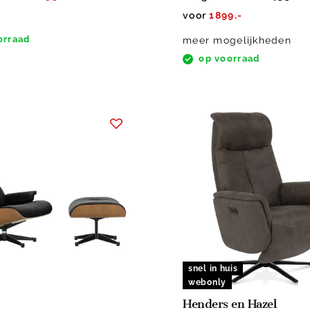
voor
1899.-
orraad
meer mogelijkheden
op voorraad
snel in huis
webonly
Henders en Hazel