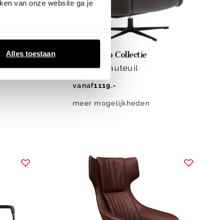
ken van onze website ga je
webonly
Eijerkamp Collectie
Alles toestaan
il
Equipe Fauteuil
vanaf
1119.-
meer mogelijkheden