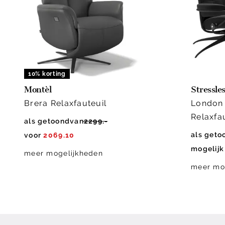
10% korting
Montèl
Stressle
Brera Relaxfauteuil
London 
Relaxfa
als getoond
van
2299.-
als geto
voor
2069.10
mogelijk
meer mogelijkheden
meer mo