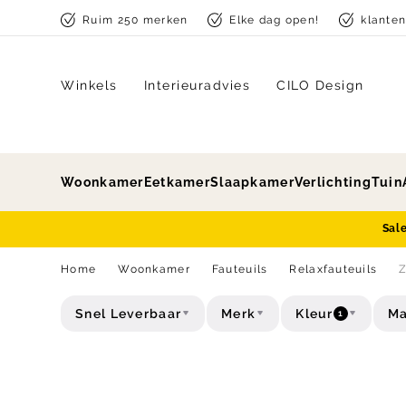
Skip to content
Ruim 250 merken
Elke dag open!
klante
Winkels
Interieuradvies
CILO Design
Woonkamer
Eetkamer
Slaapkamer
Verlichting
Tuin
Sal
Home
Woonkamer
Fauteuils
Relaxfauteuils
Snel Leverbaar
Merk
Kleur
Ma
1
Type
Acties