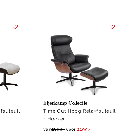
Eijerkamp Collectie
fauteuil
Time Out Hoog Relaxfauteuil
+ Hocker
van
2809.-
voor
2199.-