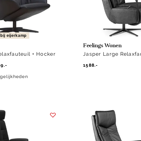
 bij eijerkamp
Feelings Wonen
elaxfauteuil + Hocker
Jasper Large Relaxfa
9.-
1588.-
gelijkheden