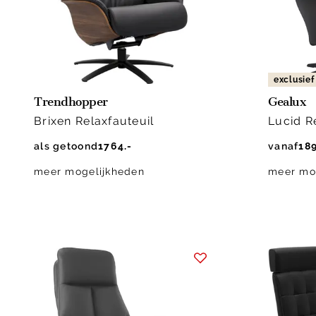
exclusief
Trendhopper
Gealux
Brixen Relaxfauteuil
Lucid R
als getoond
1764.-
vanaf
189
meer mogelijkheden
meer mo