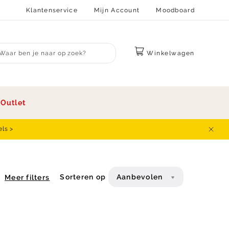
Klantenservice
Mijn Account
Moodboard
Winkelwagen
bmit search
s
Outlet
els >
Sluit
Sorteren op
Aanbevolen
Meer filters