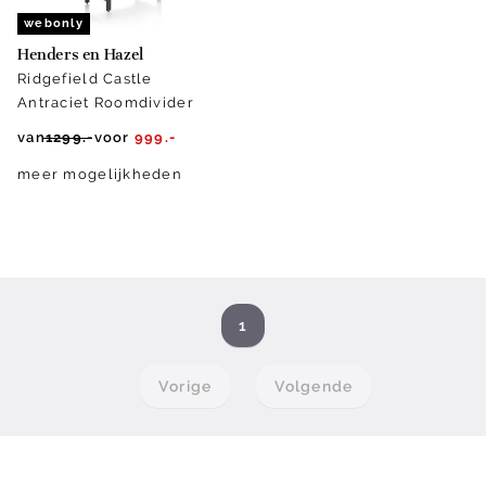
webonly
Henders en Hazel
Ridgefield Castle
Antraciet Roomdivider
van
1299.-
voor
999.-
meer mogelijkheden
1
Vorige
Volgende