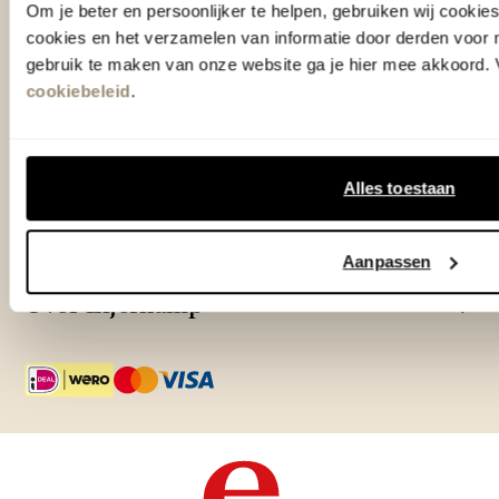
Om je beter en persoonlijker te helpen, gebruiken wij cooki
Adres & Openingstijden
cookies en het verzamelen van informatie door derden voor 
Outlet Zutphen
gebruik te maken van onze website ga je hier mee akkoord. V
Adres & Openingstijden
cookiebeleid
.
TrustScore
4.7
| 15520 reviews
Alles toestaan
Klantenservice
Aanpassen
Over Eijerkamp