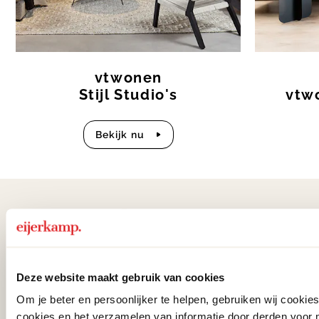
vtwonen
Stijl Studio's
vtw
bekijk nu
Als eerste
op de hoogte
Deze website maakt gebruik van cookies
Ontvang € 25.- korting op je eerste
Om je beter en persoonlijker te helpen, gebruiken wij cooki
bestelling en blijf op de hoogte van de
cookies en het verzamelen van informatie door derden voor 