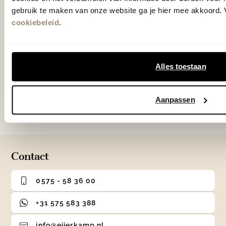
nieuwste collecties, laatste woontrends en
gebruik te maken van onze website ga je hier mee akkoord. V
verrassende acties.
cookiebeleid
.
Alles toestaan
Aanmelden
Aanpassen
Door te abonneren op onze nieuwsbrief, ga je akkoord
met onze
Algemene voorwaarden
.
Contact
0575 - 58 36 00
+31 575 583 388
info@eijerkamp.nl