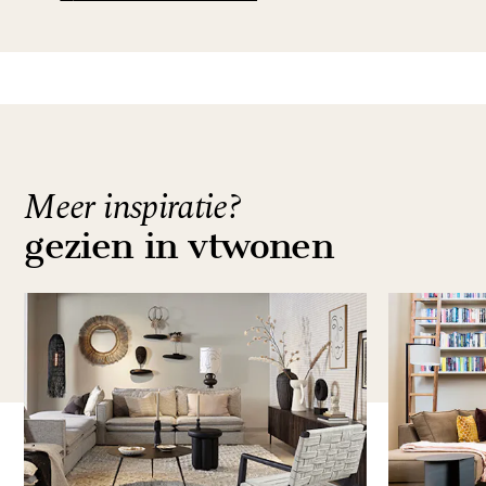
Meer inspiratie?
gezien in vtwonen
Item
1
of
2