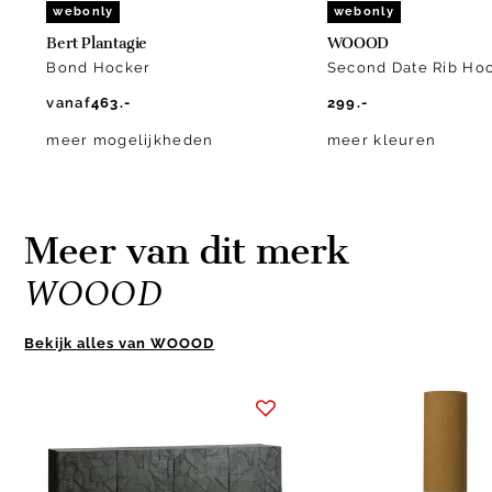
webonly
webonly
Bert Plantagie
WOOOD
Bond Hocker
Second Date Rib Ho
vanaf
463.-
299.-
meer mogelijkheden
meer kleuren
Meer van dit merk
WOOOD
Bekijk alles van WOOOD
Item
1
of
10