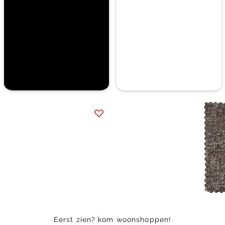
Item
1
of
4
Eerst zien? kom woonshoppen!