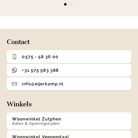
Item
item
item
item
item
1
0
1
2
3
of
4
Contact
0575 - 58 36 00
+31 575 583 388
info@eijerkamp.nl
Winkels
Woonwinkel Zutphen
Adres & Openingstijden
Woonwinkel Veenendaal