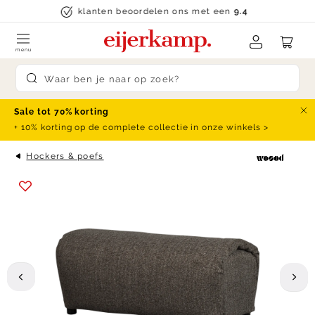
Skip to content
klanten beoordelen ons met een
9.4
menu
Submit search
Sale tot 70% korting
Slu
+ 10% korting op de complete collectie in onze winkels >
Hockers & poefs