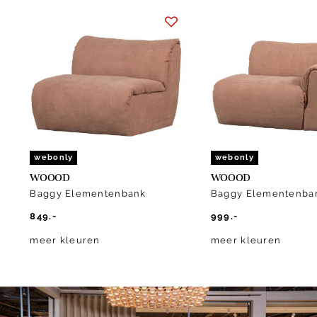
Item
1
of
10
webonly
webonly
WOOOD
WOOOD
Baggy Elementenbank
Baggy Elementenba
849.-
999.-
meer kleuren
meer kleuren