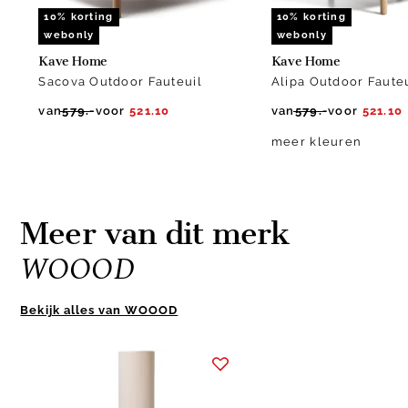
10% korting
10% korting
webonly
webonly
Kave Home
Kave Home
Sacova Outdoor Fauteuil
Alipa Outdoor Faute
van
579.-
voor
521.10
van
579.-
voor
521.10
meer kleuren
Meer van dit merk
WOOOD
Bekijk alles van WOOOD
Item
1
of