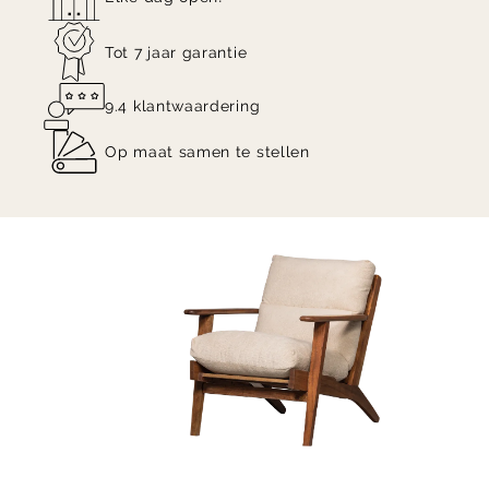
Tot 7 jaar garantie
9.4 klantwaardering
Op maat samen te stellen
Item
1
of
7