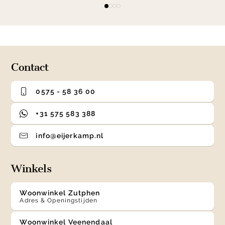
Item
item
item
item
item
1
0
1
2
3
of
4
Contact
0575 - 58 36 00
+31 575 583 388
info@eijerkamp.nl
Winkels
Woonwinkel Zutphen
Adres & Openingstijden
Woonwinkel Veenendaal