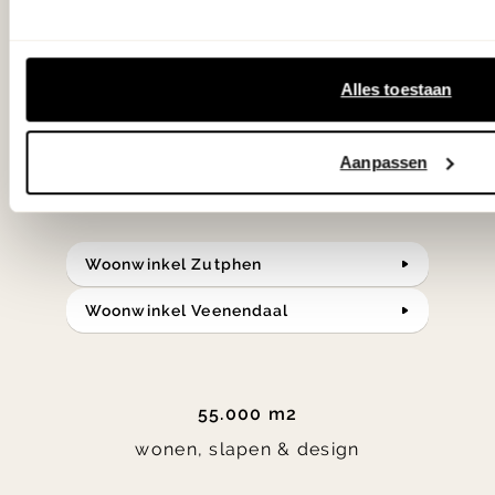
samengesteld met de mooiste
klassiekers en de nieuwste ontwerpen
Alles toestaan
in verrassende materialen en kleuren!
Aanpassen
Bekijk onze openingstijden en
bereken je route.
Woonwinkel Zutphen
Woonwinkel Veenendaal
55.000 m2
wonen, slapen & design