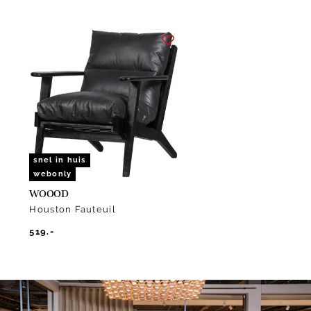
Item
1
of
1
snel in huis
webonly
WOOOD
Houston Fauteuil
519.-