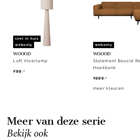
10
snel in huis
webonly
webonly
WOOOD
WOOOD
Loft Vloerlamp
Statement Bouclé R
Hoekbank
299.-
1999.-
meer kleuren
Meer van deze serie
Bekijk ook