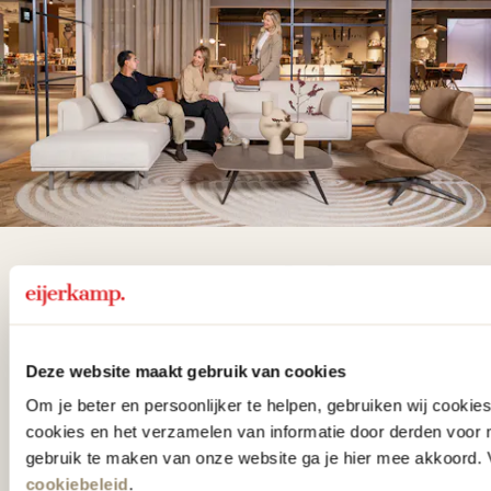
De woonwinkel
gezien op tv!
Deze website maakt gebruik van cookies
Wie kent het programma vtwonen
Om je beter en persoonlijker te helpen, gebruiken wij cooki
'Weer verliefd op je huis' niet? We
cookies en het verzamelen van informatie door derden voor 
hebben met liefde de mooiste woon-,
gebruik te maken van onze website ga je hier mee akkoord. V
cookiebeleid
.
slaap- en designcollecties