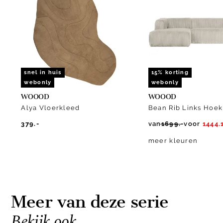
of
10
snel in huis
15% korting
webonly
webonly
WOOOD
WOOOD
Alya Vloerkleed
Bean Rib Links Hoe
379.-
van
1699.-
voor
1444.
meer kleuren
Meer van deze serie
Bekijk ook