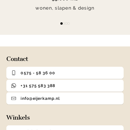
wonen, slapen & design
Item
item
item
item
item
1
0
1
2
3
of
4
Contact
0575 - 58 36 00
+31 575 583 388
info@eijerkamp.nl
Winkels