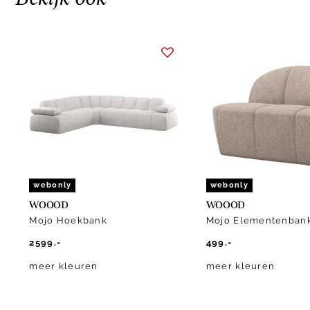
Item
1
of
10
webonly
webonly
WOOOD
WOOOD
Mojo Hoekbank
Mojo Elementenban
2599.-
499.-
meer kleuren
meer kleuren