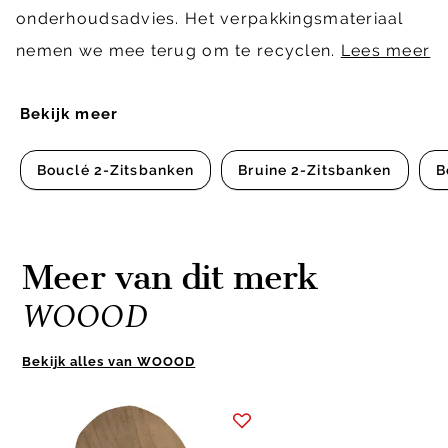
onderhoudsadvies. Het verpakkingsmateriaal
nemen we mee terug om te recyclen.
Lees meer
Bekijk meer
Bouclé 2-Zitsbanken
Bruine 2-Zitsbanken
B
Meer van dit merk
WOOOD
Bekijk alles van WOOOD
Item
1