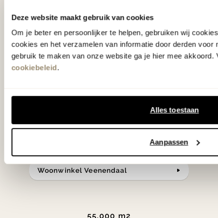
'Weer verliefd op je huis' niet? We
hebben met liefde de mooiste woon-,
Deze website maakt gebruik van cookies
slaap- en designcollecties
Om je beter en persoonlijker te helpen, gebruiken wij cooki
cookies en het verzamelen van informatie door derden voor 
samengesteld met de mooiste
gebruik te maken van onze website ga je hier mee akkoord. V
klassiekers en de nieuwste ontwerpen
cookiebeleid
.
in verrassende materialen en kleuren!
Bekijk onze openingstijden en
Alles toestaan
bereken je route.
Aanpassen
Woonwinkel Zutphen
Woonwinkel Veenendaal
55.000 m2