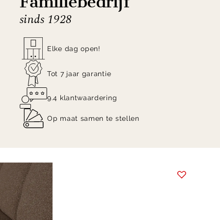
Familiebedrijf
sinds 1928
Elke dag open!
Tot 7 jaar garantie
9.4 klantwaardering
Op maat samen te stellen
Item
1
of
8