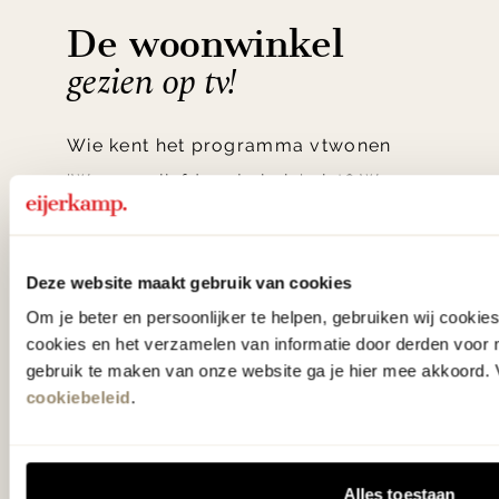
De woonwinkel
gezien op tv!
Wie kent het programma vtwonen
'Weer verliefd op je huis' niet? We
hebben met liefde de mooiste woon-,
slaap- en designcollecties
Deze website maakt gebruik van cookies
samengesteld met de mooiste
Om je beter en persoonlijker te helpen, gebruiken wij cooki
klassiekers en de nieuwste ontwerpen
cookies en het verzamelen van informatie door derden voor 
in verrassende materialen en kleuren!
gebruik te maken van onze website ga je hier mee akkoord. V
cookiebeleid
.
Bekijk onze openingstijden en
bereken je route.
Alles toestaan