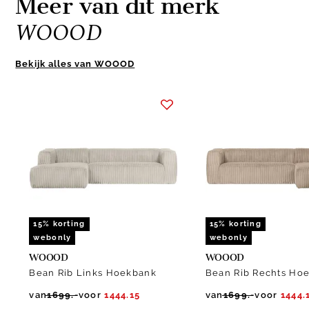
Meer van dit merk
WOOOD
Bekijk alles van WOOOD
Item
1
of
10
15% korting
15% korting
webonly
webonly
WOOOD
WOOOD
Bean Rib Links Hoekbank
Bean Rib Rechts Ho
van
1699.-
voor
1444.15
van
1699.-
voor
1444.