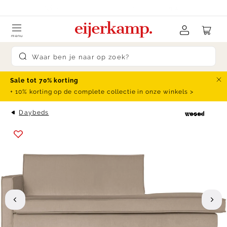
Skip to content
klanten beoordelen ons met een
9.4
menu
Submit search
Sale tot 70% korting
Slu
+ 10% korting op de complete collectie in onze winkels >
Daybeds