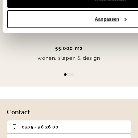
Woonwinkel Zutphen
Aanpassen
Woonwinkel Veenendaal
55.000 m2
wonen, slapen & design
Item
item
item
item
item
1
0
1
2
3
of
4
Contact
0575 - 58 36 00