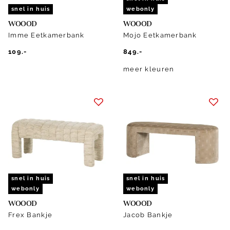
snel in huis
webonly
WOOOD
WOOOD
Imme Eetkamerbank
Mojo Eetkamerbank
109.-
849.-
meer kleuren
snel in huis
snel in huis
webonly
webonly
WOOOD
WOOOD
Frex Bankje
Jacob Bankje