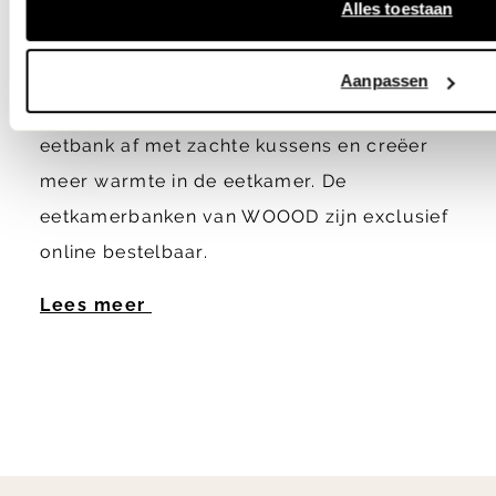
Met een WOOOD eetkamerbank geeft u een
Alles toestaan
speelse uitstraling aan de eetkamer. Handig
voor het indelen van kleinere ruimtes, maar
Aanpassen
ook creëert u hiermee extra sfeer. Stijl de
eetbank af met zachte kussens en creëer
meer warmte in de eetkamer. De
eetkamerbanken van WOOOD zijn exclusief
online bestelbaar.
Lees meer