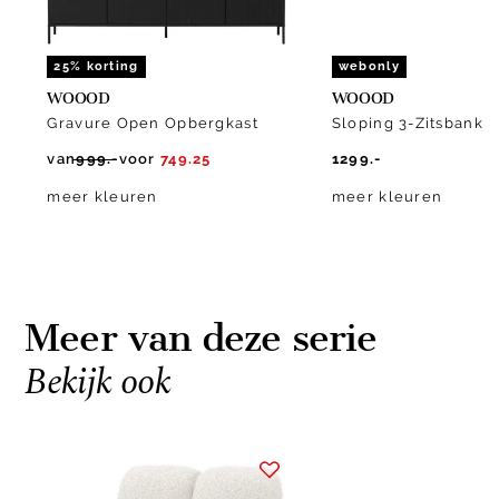
25% korting
webonly
WOOOD
WOOOD
Gravure Open Opbergkast
Sloping 3-Zitsbank
van
999.-
voor
749.25
1299.-
meer kleuren
meer kleuren
Meer van deze serie
Bekijk ook
Item
1