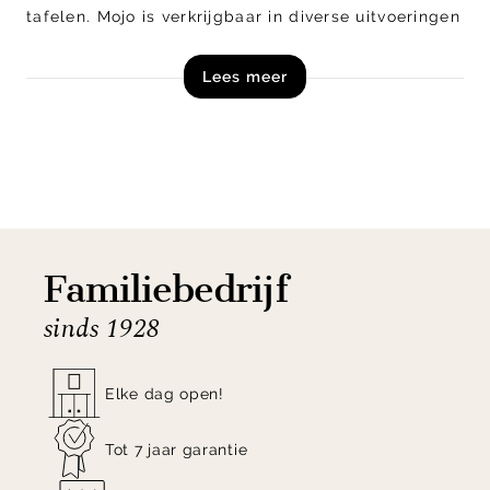
tafelen. Mojo is verkrijgbaar in diverse uitvoeringen
en maakt deel uit van een modulaire serie,
Lees meer
waardoor verschillende opstellingen mogelijk zijn
en de eetkamerbank eenvoudig aansluit op jouw
interieur.
Shop eetkamerbank Mojo van WOOOD nu direct
online!
Familiebedrijf
sinds 1928
Elke dag open!
Tot 7 jaar garantie