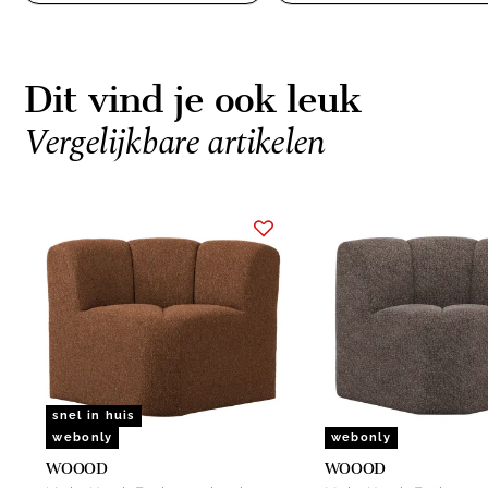
Dit vind je ook leuk
Vergelijkbare artikelen
Item
1
of
6
snel in huis
webonly
webonly
WOOOD
WOOOD