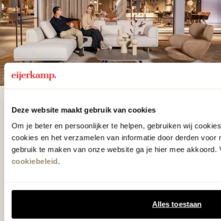
De woonwinkel
Deze website maakt gebruik van cookies
gezien op tv!
Om je beter en persoonlijker te helpen, gebruiken wij cooki
cookies en het verzamelen van informatie door derden voor 
gebruik te maken van onze website ga je hier mee akkoord. V
Wie kent het programma vtwonen
cookiebeleid
.
'Weer verliefd op je huis' niet? We
hebben met liefde de mooiste woon-,
slaap- en designcollecties
Alles toestaan
samengesteld met de mooiste