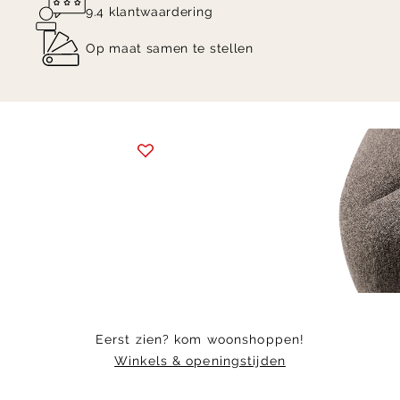
9.4 klantwaardering
Op maat samen te stellen
Item
1
of
7
Eerst zien? kom woonshoppen!
Winkels & openingstijden