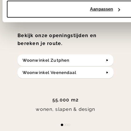
klassiekers en de nieuwste ontwerpen
Aanpassen
in verrassende materialen en kleuren!
Bekijk onze openingstijden en
bereken je route.
Woonwinkel Zutphen
Woonwinkel Veenendaal
55.000 m2
wonen, slapen & design
Item
item
item
item
item