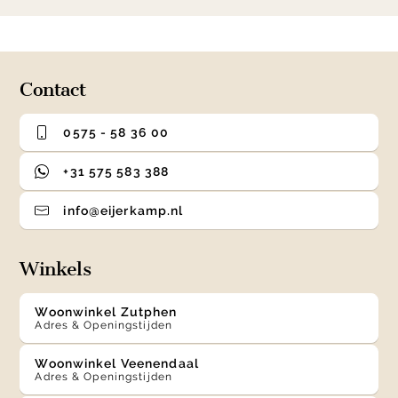
1
0
1
2
3
of
4
Contact
0575 - 58 36 00
+31 575 583 388
info@eijerkamp.nl
Winkels
Woonwinkel Zutphen
Adres & Openingstijden
Woonwinkel Veenendaal
Adres & Openingstijden