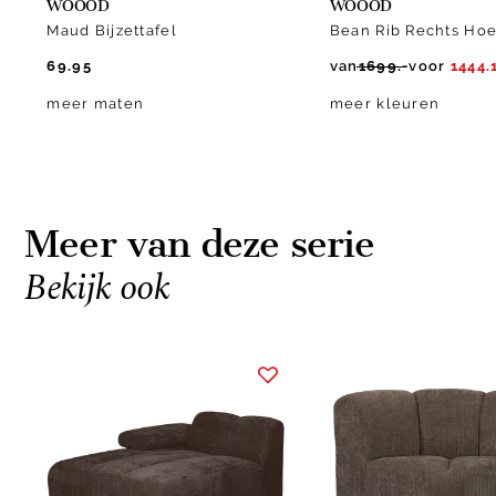
WOOOD
WOOOD
Maud Bijzettafel
Bean Rib Rechts Ho
69.95
van
1699.-
voor
1444.
meer maten
meer kleuren
Meer van deze serie
Bekijk ook
Item
1
of
10