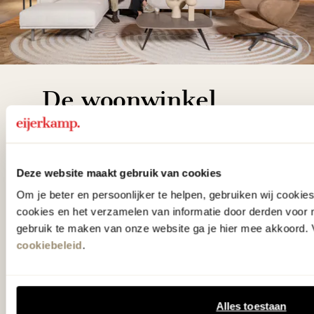
De woonwinkel
gezien op tv!
Wie kent het programma vtwonen
Deze website maakt gebruik van cookies
'Weer verliefd op je huis' niet? We
Om je beter en persoonlijker te helpen, gebruiken wij cooki
hebben met liefde de mooiste woon-,
cookies en het verzamelen van informatie door derden voor 
gebruik te maken van onze website ga je hier mee akkoord. V
slaap- en designcollecties
cookiebeleid
.
samengesteld met de mooiste
klassiekers en de nieuwste ontwerpen
in verrassende materialen en kleuren!
Alles toestaan