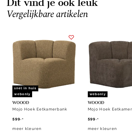
Dit vind je ook leuk
Vergelijkbare artikelen
Item
1
of
6
snel in huis
webonly
webonly
WOOOD
WOOOD
Mojo Hoek Eetkamerbank
Mojo Hoek Eetkame
599.-
599.-
meer kleuren
meer kleuren