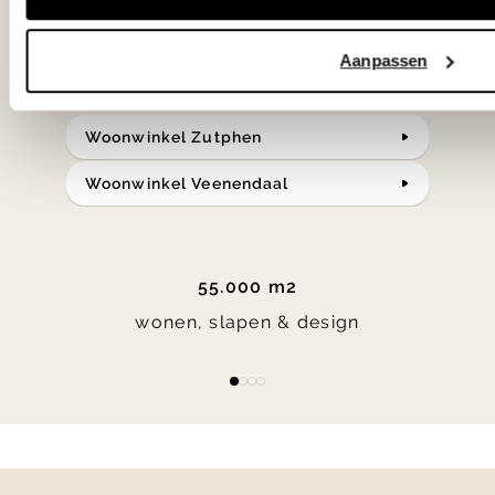
Bekijk onze openingstijden en
Aanpassen
bereken je route.
Woonwinkel Zutphen
Woonwinkel Veenendaal
55.000 m2
wonen, slapen & design
Item
item
item
item
item
1
0
1
2
3
of
4