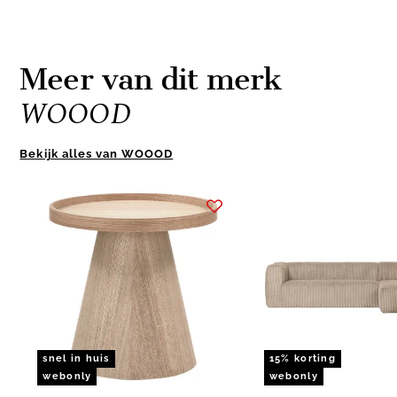
Meer van dit merk
WOOOD
Bekijk alles van WOOOD
Item
1
of
10
snel in huis
15% korting
webonly
webonly