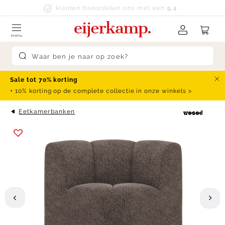
Skip to content
klanten beoordelen ons met een
9.4
menu
Submit search
Sale tot 70% korting
Slu
+ 10% korting op de complete collectie in onze winkels >
Eetkamerbanken