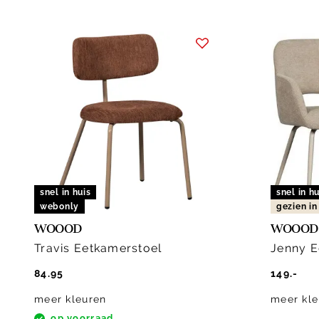
snel in huis
snel in hu
webonly
gezien i
WOOOD
WOOOD
Travis Eetkamerstoel
Jenny E
84.95
149.-
meer kleuren
meer kle
op voorraad