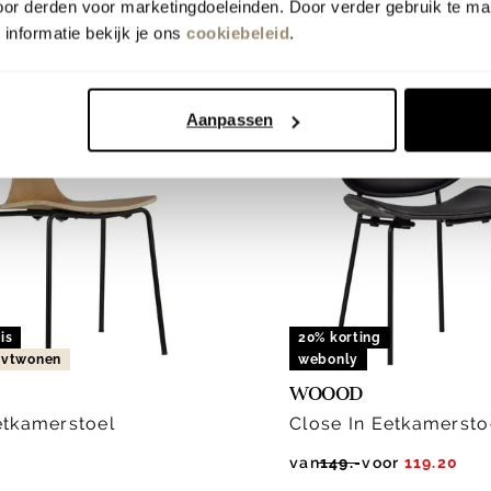
uren
meer kleuren
oor derden voor marketingdoeleinden. Door verder gebruik te ma
informatie bekijk je ons
cookiebeleid
.
Aanpassen
is
20% korting
n vtwonen
webonly
WOOOD
tkamerstoel
Close In Eetkamersto
van
149.-
voor
119.20