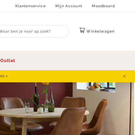
Klantenservice
Mijn Account
Moodboard
Winkelwagen
bmit search
s
Outlet
els >
Sluit