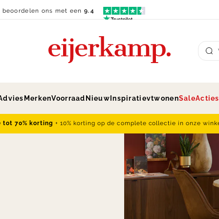
n beoordelen ons met een
9.4
Su
Advies
Merken
Voorraad
Nieuw
Inspiratie
vtwonen
Sale
Actie
e tot 70% korting
+ 10% korting op de complete collectie in onze wink