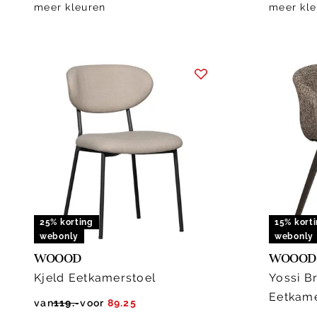
meer kleuren
meer kle
25% korting
15% kort
webonly
webonly
WOOOD
WOOOD
Kjeld Eetkamerstoel
Yossi B
Eetkame
van
119.-
voor
89.25