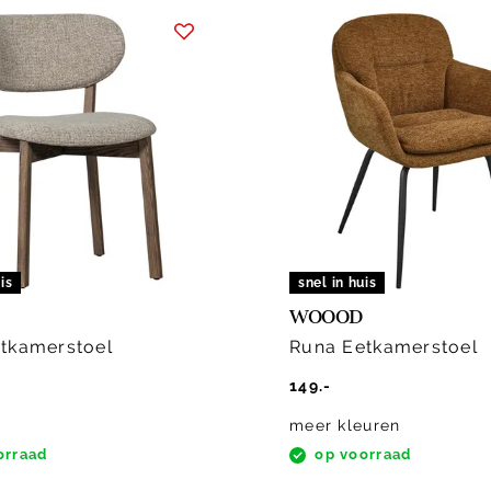
is
snel in huis
WOOOD
tkamerstoel
Runa Eetkamerstoel
149.-
meer kleuren
orraad
op voorraad