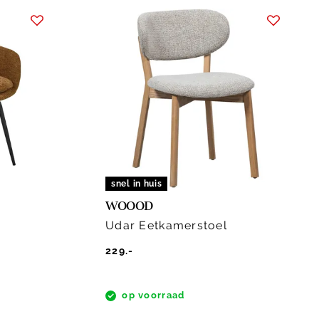
snel in huis
WOOOD
Udar Eetkamerstoel
229.-
op voorraad