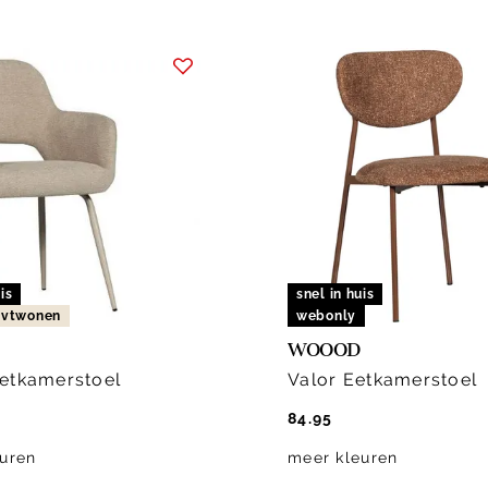
is
snel in huis
n vtwonen
webonly
WOOOD
etkamerstoel
Valor Eetkamerstoel
84.95
uren
meer kleuren