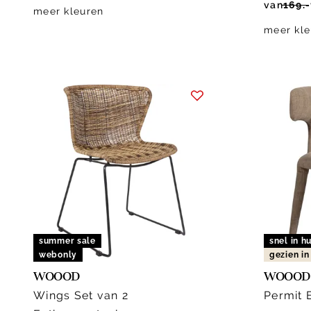
van
169.-
meer kleuren
meer kle
summer sale
snel in hu
webonly
gezien i
WOOOD
WOOOD
Wings Set van 2
Permit 