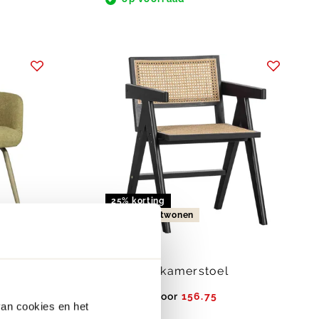
25% korting
gezien in vtwonen
webonly
WOOOD
Gunn Eetkamerstoel
van
209.-
voor
156.75
van cookies en het