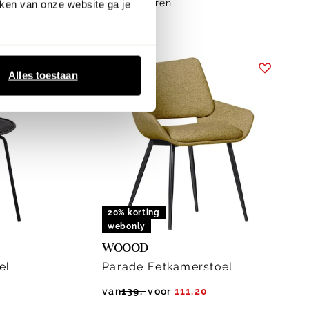
meer kleuren
ken van onze website ga je
Alles toestaan
20% korting
webonly
WOOOD
el
Parade Eetkamerstoel
van
139.-
voor
111.20