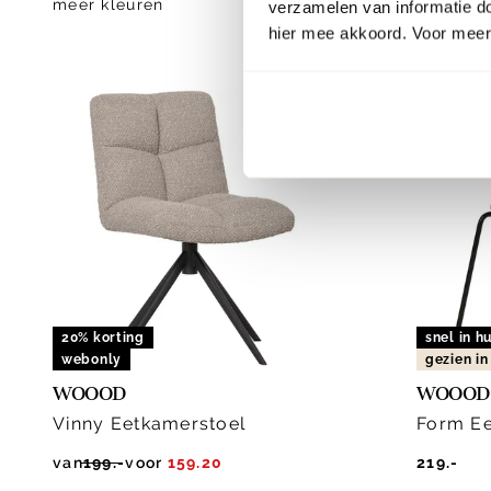
meer kleuren
meer kle
verzamelen van informatie d
hier mee akkoord. Voor meer 
20% korting
snel in hu
webonly
gezien i
WOOOD
WOOOD
Vinny Eetkamerstoel
Form Ee
van
199.-
voor
159.20
219.-