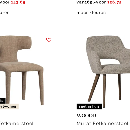
voor
143.65
van
169.-
voor
126.75
uren
meer kleuren
is
n vtwonen
snel in huis
WOOOD
Eetkamerstoel
Murat Eetkamerstoel