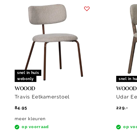
snel in huis
webonly
snel in hu
WOOOD
WOOOD
Travis Eetkamerstoel
Udar Ee
84.95
229.-
meer kleuren
op voorraad
op vo