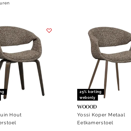
uren
ing
25% korting
webonly
WOOOD
ruin Hout
Yossi Koper Metaal
rstoel
Eetkamerstoel