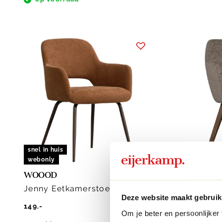
snel in huis
snel in hu
webonly
webonly
WOOOD
WOOOD
Jenny Eetkamerstoel
Murat E
Deze website maakt gebruik
149.-
249.-
Om je beter en persoonlijker