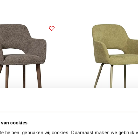
is
snel in huis
WOOOD
etkamerstoel
Jenny Eetkamerstoel
 van cookies
149.-
 te helpen, gebruiken wij cookies. Daarnaast maken we gebruik 