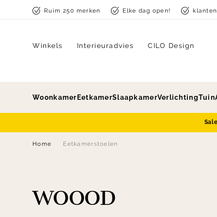
Skip to content
Ruim 250 merken
Elke dag open!
klante
Winkels
Interieuradvies
CILO Design
Woonkamer
Eetkamer
Slaapkamer
Verlichting
Tuin
Sal
Home
Eetkamerstoelen
WOOOD