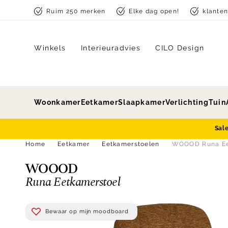
Skip to content
Ruim 250 merken
Elke dag open!
klante
Winkels
Interieuradvies
CILO Design
Woonkamer
Eetkamer
Slaapkamer
Verlichting
Tuin
Sal
Home
Eetkamer
Eetkamerstoelen
WOOOD Runa Ee
WOOOD
Runa Eetkamerstoel
Bewaar op mijn moodboard