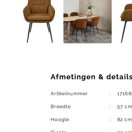
Afmetingen
&
detail
Artikelnummer
17168
Breedte
57 c
Hoogte
82 c