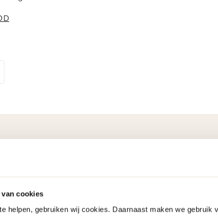
OD
Tot 7 jaar
Elke dag open!
garantie
 van cookies
 te helpen, gebruiken wij cookies. Daarnaast maken we gebruik 