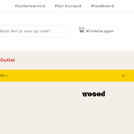
Klantenservice
Mijn Account
Moodboard
Winkelwagen
bmit search
s
Outlet
els >
Sluit