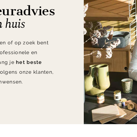
euradvies
n huis
en of op zoek bent
ofessionele en
vang je
het beste
olgens onze klanten,
nwensen.