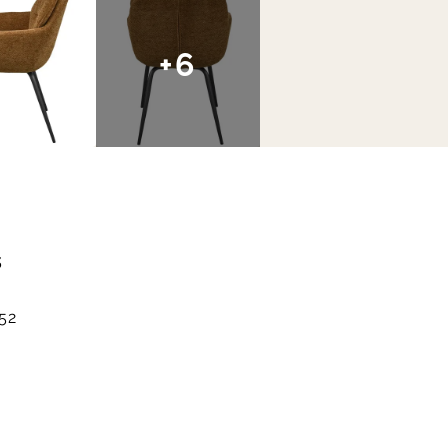
+6
s
52
m
m