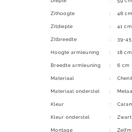
Diepte
59 c
Zithoogte
48 c
Zitdiepte
41 cm
Zitbreedte
39-4
Hoogte armleuning
18 cm
Breedte armleuning
6 cm
Materiaal
Chenil
Materiaal onderstel
Metaa
Kleur
Caram
Kleur onderstel
Zwart
Montage
Zelfm