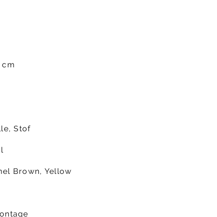
m
m
5 cm
le, Stof
l
el Brown, Yellow
ontage