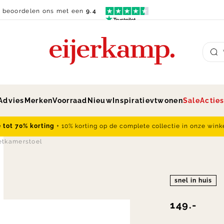
n beoordelen ons met een
9.4
Su
Advies
Merken
Voorraad
Nieuw
Inspiratie
vtwonen
Sale
Actie
e tot 70% korting
+ 10% korting op de complete collectie in onze wink
tkamerstoel
snel in huis
149.-