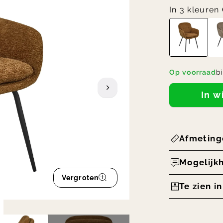
In 3 kleuren
Op voorraad
b
In 
Afmeting
Mogelijk
Vergroten
Te zien i