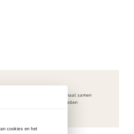
9.4
Op maat samen
klantwaardering
te stellen
van cookies en het