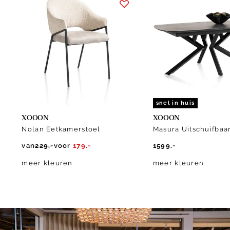
1
of
10
snel in huis
XOOON
XOOON
Nolan Eetkamerstoel
Masura Uitschuifbaar
van
229.-
voor
179.-
1599.-
meer kleuren
meer kleuren