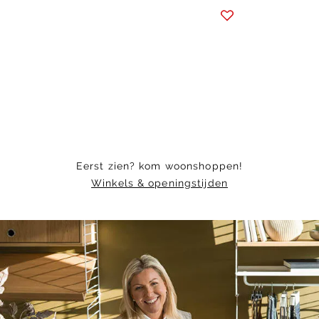
Item
1
of
4
Eerst zien? kom woonshoppen!
Winkels & openingstijden