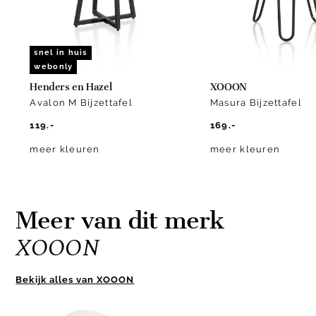
snel in huis
webonly
Henders en Hazel
XOOON
Avalon M Bijzettafel
Masura Bijzettafel
119.-
169.-
meer kleuren
meer kleuren
Meer van dit merk
XOOON
Bekijk alles van XOOON
Item