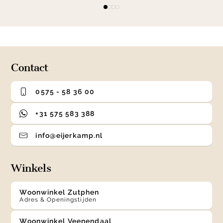
Item
item
item
item
item
1
0
1
2
3
of
4
Contact
0575 - 58 36 00
+31 575 583 388
info@eijerkamp.nl
Winkels
Woonwinkel Zutphen
Adres & Openingstijden
Woonwinkel Veenendaal