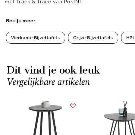
met Track & Trace van PostNL.
Bekijk meer
Vierkante Bijzettafels
Grijze Bijzettafels
HPL
Dit vind je ook leuk
Vergelijkbare artikelen
Item
1
of
2