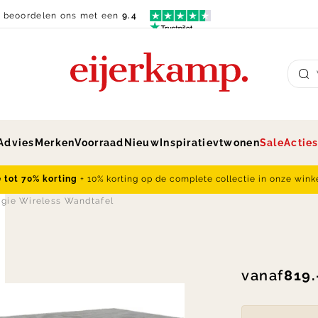
n beoordelen ons met een
9.4
Su
Advies
Merken
Voorraad
Nieuw
Inspiratie
vtwonen
Sale
Actie
e tot 70% korting
+ 10% korting op de complete collectie in onze wink
agie Wireless Wandtafel
vanaf
819.