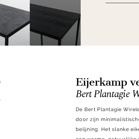
Eijerkamp ve
s
Bert Plantagie W
1
De Bert Plantagie Wirel
door zijn minimalistisc
belijning. Het slanke ei