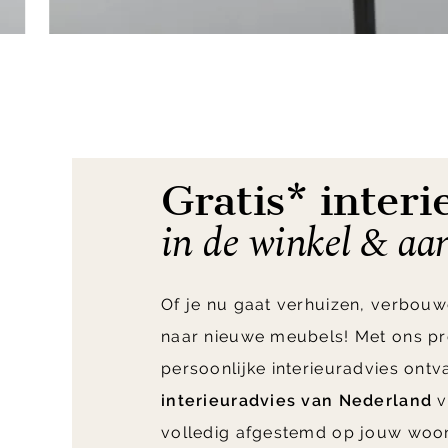
Item
1
of
4
Gratis* interi
in de winkel & aa
Of je nu gaat verhuizen, verbouw
naar nieuwe meubels! Met ons pr
persoonlijke interieuradvies ont
interieuradvies van Nederland
v
volledig afgestemd op jouw woo