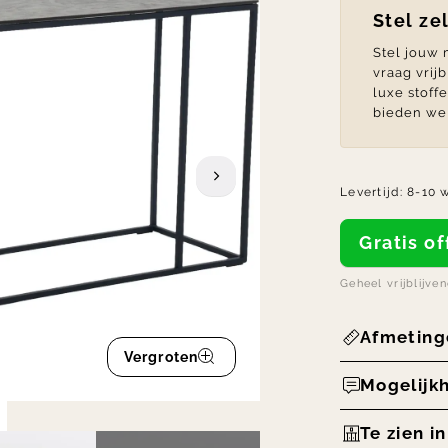
Stel ze
Stel jouw
vraag vrij
luxe stoff
bieden we 
Levertijd:
8-10 
Gratis 
Geheel vrijblijve
Afmeting
Vergroten
Mogelijk
Te zien i