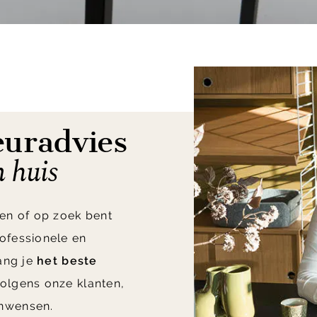
euradvies
n huis
en of op zoek bent
ofessionele en
vang je
het beste
olgens onze klanten,
nwensen.