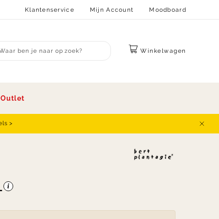
Klantenservice
Mijn Account
Moodboard
Winkelwagen
bmit search
s
Outlet
els >
Sluit
-