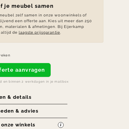
lf je meubel samen
 meubel zelf samen in onze woonwinkels of
blijvend een offerte aan. Kies uit meer dan 250
en, materialen & afmetingen. Bij Eijerkamp
altijd de
laagste prijsgarantie
.
weken
offerte aanvragen
nd en binnen 2 werkdagen in je mailbox
en & details
heden & advies
n onze winkels