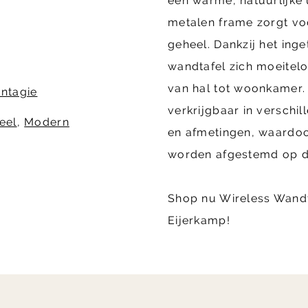
een warme, natuurlijke u
metalen frame zorgt vo
geheel. Dankzij het ing
wandtafel zich moeitelo
van hal tot woonkamer. A
antagie
verkrijgbaar in verschi
eel
,
Modern
en afmetingen, waardoo
worden afgestemd op de 
Shop nu Wireless Wandta
Eijerkamp!