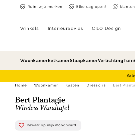
Skip to content
Ruim 250 merken
Elke dag open!
klante
Winkels
Interieuradvies
CILO Design
Woonkamer
Eetkamer
Slaapkamer
Verlichting
Tuin
Sal
Home
Woonkamer
Kasten
Dressoirs
Bert Plant
Bert Plantagie
Wireless Wandtafel
Bewaar op mijn moodboard