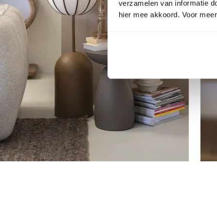
verzamelen van informatie d
hier mee akkoord. Voor meer 
Item
1
of
5