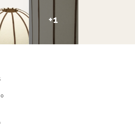
+1
s
70
m