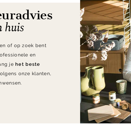
euradvies
n huis
en of op zoek bent
ofessionele en
vang je
het beste
olgens onze klanten,
nwensen.