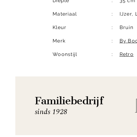
Diepte
35 cm
Materiaal
IJzer, 
Kleur
Bruin
Merk
By Bo
Woonstijl
Retro
Familiebedrijf
sinds 1928