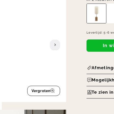
Levertijd:
5-6 w
In 
Afmeting
Mogelijk
Vergroten
Te zien i