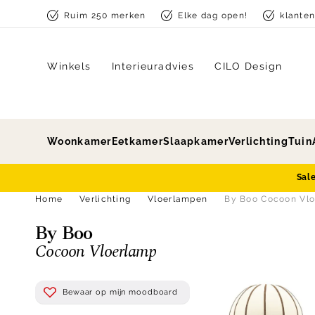
Skip to content
Ruim 250 merken
Elke dag open!
klante
Winkels
Interieuradvies
CILO Design
Woonkamer
Eetkamer
Slaapkamer
Verlichting
Tuin
Sal
Home
Verlichting
Vloerlampen
By Boo Cocoon Vl
By Boo
Cocoon Vloerlamp
Bewaar op mijn moodboard