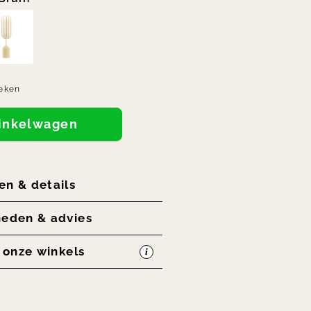
eken
winkelwagen
en & details
heden & advies
n onze winkels