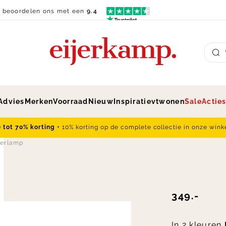
n beoordelen ons met een
9.4
Su
Advies
Merken
Voorraad
Nieuw
Inspiratie
vtwonen
Sale
Actie
e tot 70% korting
+ 10% korting op de complete collectie in onze wink
oerlamp
349.-
In 2 kleuren