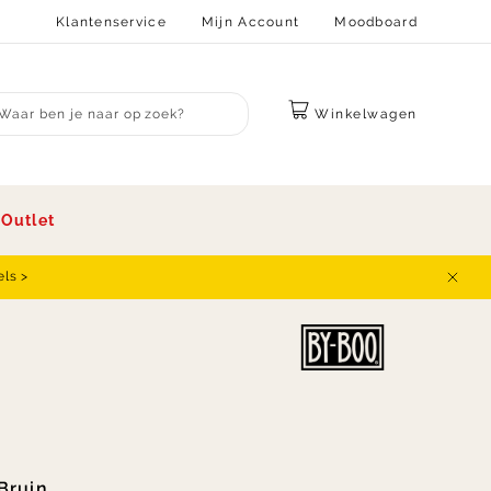
Klantenservice
Mijn Account
Moodboard
Winkelwagen
bmit search
s
Outlet
els >
Sluit
Bruin