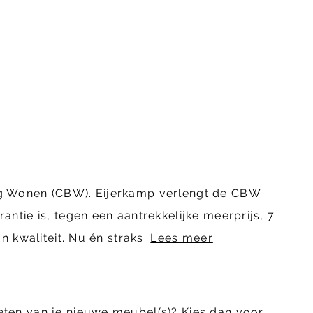
ing Wonen (CBW). Eijerkamp verlengt de CBW
ntie is, tegen een aantrekkelijke meerprijs, 7
n kwaliteit. Nu én straks.
Lees meer
eten van je nieuwe meubel(s)? Kies dan voor