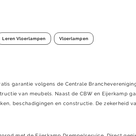
Leren Vloerlampen
Vloerlampen
ratis garantie volgens de Centrale Brancheverenig
structie van meubels. Naast de CBW en Eijerkamp gara
ekken, beschadigingen en constructie. De zekerheid va
ezorgd met de Eijerkamp Drempelservice. Direct geni