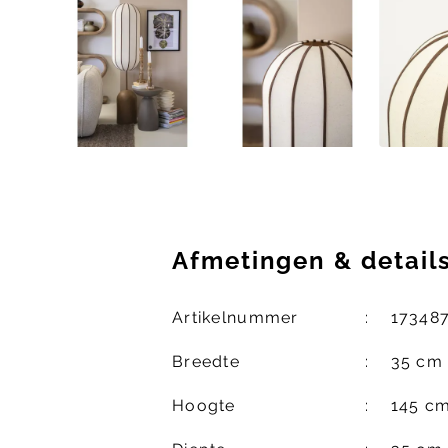
Afmetingen
&
detail
Artikelnummer
17348
Breedte
35 cm
Hoogte
145 c