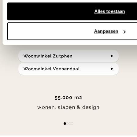
klassiekers en de nieuwste ontwerpen
in verrassende materialen en kleuren!
Alles toestaan
Bekijk onze openingstijden en
Aanpassen
bereken je route.
Woonwinkel Zutphen
Woonwinkel Veenendaal
55.000 m2
wonen, slapen & design
Item
item
item
item
item
1