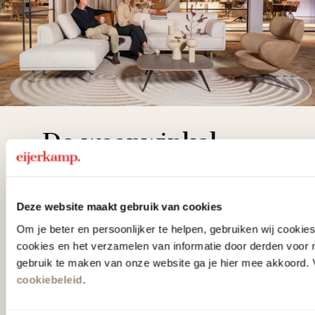
De woonwinkel
gezien op tv!
Wie kent het programma vtwonen
Deze website maakt gebruik van cookies
'Weer verliefd op je huis' niet? We
Om je beter en persoonlijker te helpen, gebruiken wij cooki
cookies en het verzamelen van informatie door derden voor 
hebben met liefde de mooiste woon-,
gebruik te maken van onze website ga je hier mee akkoord. V
slaap- en designcollecties
cookiebeleid
.
samengesteld met de mooiste