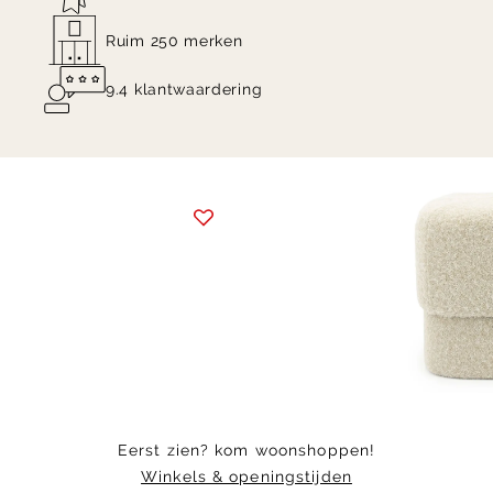
Ruim 250 merken
9.4 klantwaardering
Item
1
of
7
Eerst zien? kom woonshoppen!
Winkels & openingstijden