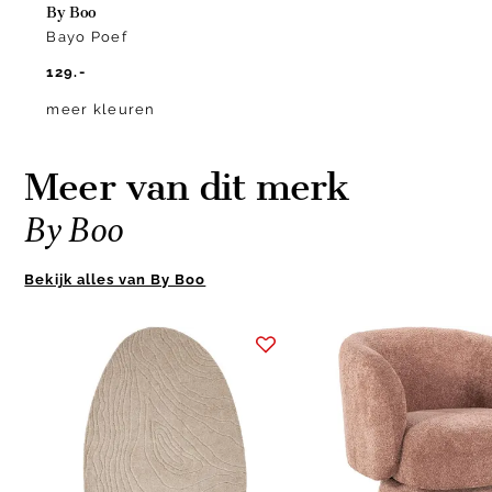
By Boo
Bayo Poef
129.-
meer kleuren
Meer van dit merk
By Boo
Bekijk alles van By Boo
Item
1
of
4