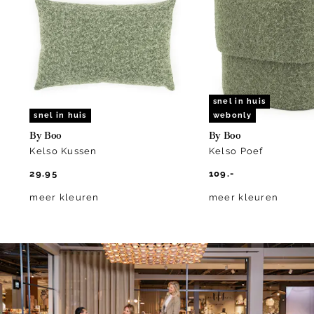
of
5
snel in huis
snel in huis
webonly
By Boo
By Boo
Kelso Kussen
Kelso Poef
29.95
109.-
meer kleuren
meer kleuren