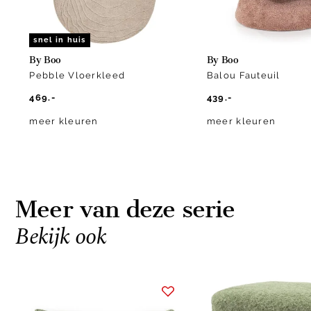
snel in huis
By Boo
By Boo
Pebble Vloerkleed
Balou Fauteuil
469.-
439.-
meer kleuren
meer kleuren
Meer van deze serie
Bekijk ook
Item
1