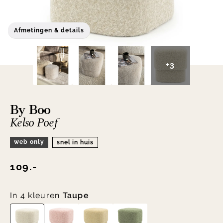
Afmetingen & details
+3
By Boo
Kelso Poef
web only
snel in huis
109.-
In 4 kleuren
Taupe