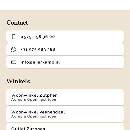
0
1
2
3
of
4
Contact
0575 - 58 36 00
+31 575 583 388
info@eijerkamp.nl
Winkels
Woonwinkel Zutphen
Adres & Openingstijden
Woonwinkel Veenendaal
Adres & Openingstijden
Outlet Zutphen