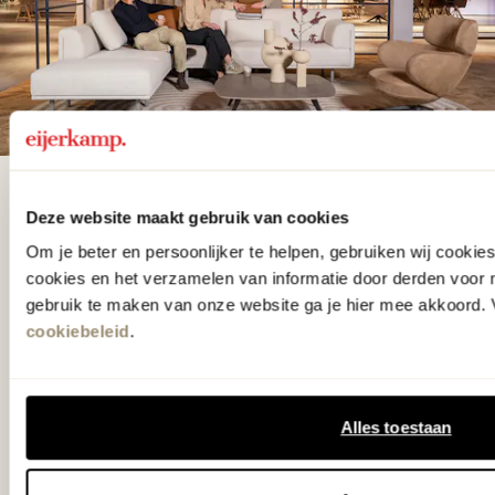
De woonwinkel
Deze website maakt gebruik van cookies
gezien op tv!
Om je beter en persoonlijker te helpen, gebruiken wij cooki
cookies en het verzamelen van informatie door derden voor 
gebruik te maken van onze website ga je hier mee akkoord. V
Wie kent het programma vtwonen
cookiebeleid
.
'Weer verliefd op je huis' niet? We
hebben met liefde de mooiste woon-,
slaap- en designcollecties
Alles toestaan
samengesteld met de mooiste
klassiekers en de nieuwste ontwerpen