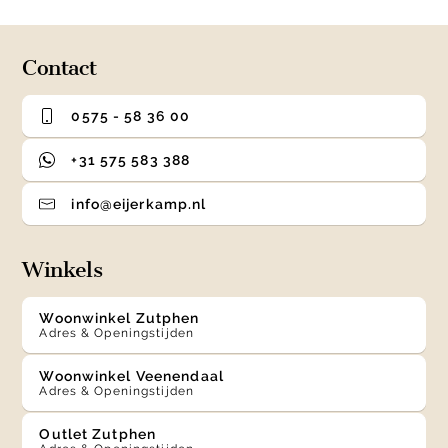
of
4
Contact
0575 - 58 36 00
+31 575 583 388
info@eijerkamp.nl
Winkels
Woonwinkel Zutphen
Adres & Openingstijden
Woonwinkel Veenendaal
Adres & Openingstijden
Outlet Zutphen