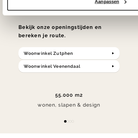
Aanpassen
in verrassende materialen en kleuren!
Bekijk onze openingstijden en
bereken je route.
Woonwinkel Zutphen
Woonwinkel Veenendaal
55.000 m2
wonen, slapen & design
Item
item
item
item
item
1
0
1
2
3