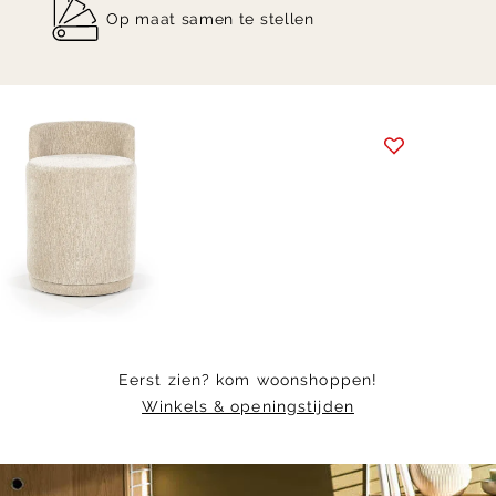
Op maat samen te stellen
Item
1
of
14
Eerst zien? kom woonshoppen!
Winkels & openingstijden