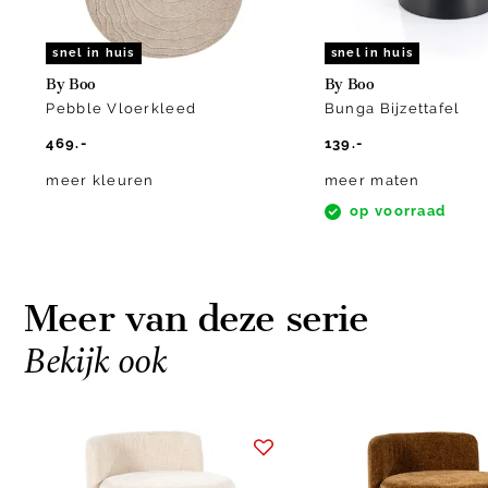
snel in huis
snel in huis
By Boo
By Boo
Pebble Vloerkleed
Bunga Bijzettafel
469.-
139.-
meer kleuren
meer maten
op voorraad
Meer van deze serie
Bekijk ook
Item
1