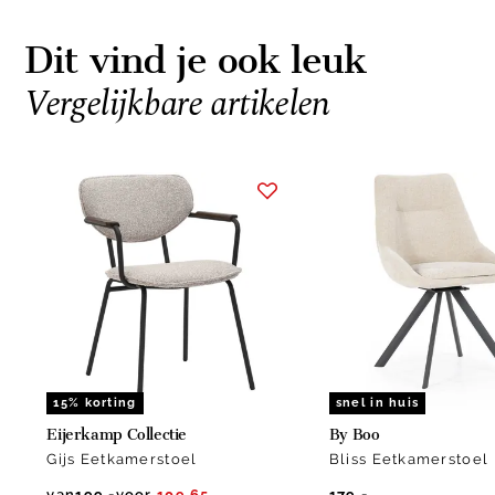
Dit vind je ook leuk
Vergelijkbare artikelen
Item
1
of
15
15% korting
snel in huis
Eijerkamp Collectie
By Boo
Gijs Eetkamerstoel
Bliss Eetkamerstoel
van
199.-
voor
109.65
179.-