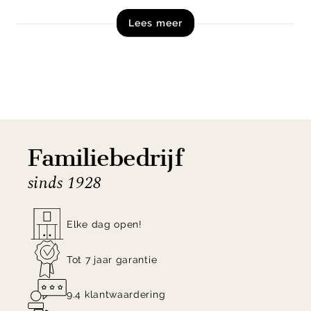
zorgvuldige afwerking biedt deze stoel niet alleen
Lees meer
een moderne uitstraling, maar ook duurzaamheid
voor dagelijks gebruik.
Deze veelzijdige eetkamerstoel is beschikbaar in
verschillende varianten, zodat je moeiteloos een
set kunt samenstellen die bij jouw interieur past.
Of je nu gaat voor een serene of juist speelse
Familiebedrijf
uitstraling, de Marque eetkamerstoel voegt altijd
sinds 1928
een vleugje elegantie toe. Shop de By Boo Marque
eetkamerstoel online of bezoek onze woonwinkels!
Elke dag open!
Tot 7 jaar garantie
9.4 klantwaardering