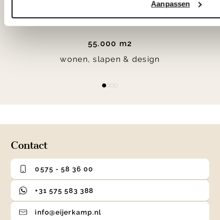
Aanpassen
55.000 m2
wonen, slapen & design
Item
item
item
item
item
1
0
1
2
3
of
4
Contact
0575 - 58 36 00
+31 575 583 388
info@eijerkamp.nl