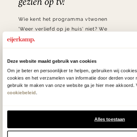
gezien op tv!
Wie kent het programma vtwonen
'Weer verliefd op je huis' niet? We
hebben met liefde de mooiste woon-,
slaap- en designcollecties
samengesteld met de mooiste
Deze website maakt gebruik van cookies
klassiekers en de nieuwste ontwerpen
Om je beter en persoonlijker te helpen, gebruiken wij cooki
in verrassende materialen en kleuren!
cookies en het verzamelen van informatie door derden voor 
gebruik te maken van onze website ga je hier mee akkoord. V
cookiebeleid
.
Bekijk onze openingstijden en
bereken je route.
Alles toestaan
Woonwinkel Zutphen
Woonwinkel Veenendaal