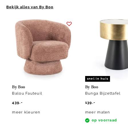
Bekijk alles van By Boo
Item
1
of
4
snel in huis
By Boo
By Boo
Balou Fauteuil
Bunga Bijzettafel
439.-
139.-
meer kleuren
meer maten
op voorraad