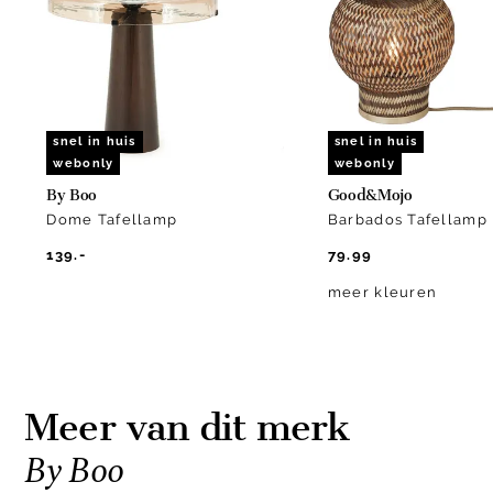
15
snel in huis
snel in huis
webonly
webonly
By Boo
Good&Mojo
Dome Tafellamp
Barbados Tafellamp
139.-
79.99
meer kleuren
Meer van dit merk
By Boo