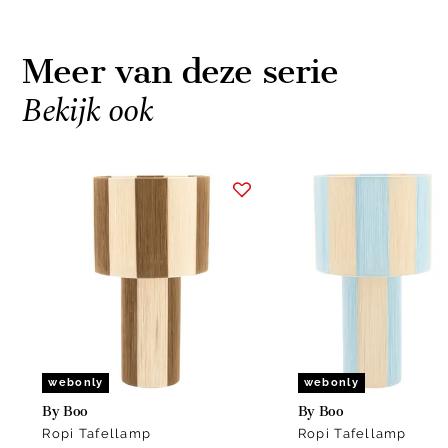
Meer van deze serie
Bekijk ook
Item
1
of
2
webonly
webonly
By Boo
By Boo
Ropi Tafellamp
Ropi Tafellamp