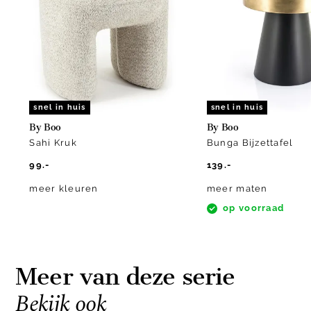
of
4
snel in huis
snel in huis
By Boo
By Boo
Sahi Kruk
Bunga Bijzettafel
99.-
139.-
meer kleuren
meer maten
op voorraad
Meer van deze serie
Bekijk ook