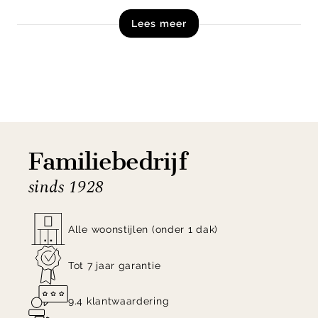
Tonez een sfeervolle toevoeging op een dressoir,
Lees meer
bijzettafel of nachtkastje.
Shop tafellamp Tonez van By Boo nu direct online
bij Eijerkamp!
Familiebedrijf
sinds 1928
Alle woonstijlen (onder 1 dak)
Tot 7 jaar garantie
9.4 klantwaardering