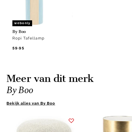
webonly
By Boo
Ropi Tafellamp
59.95
Meer van dit merk
By Boo
Bekijk alles van By Boo
Item
1