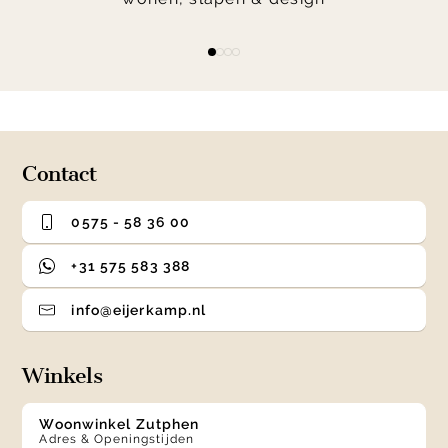
Item
item
item
item
item
1
0
1
2
3
of
4
Contact
0575 - 58 36 00
+31 575 583 388
info@eijerkamp.nl
Winkels
Woonwinkel Zutphen
Adres & Openingstijden