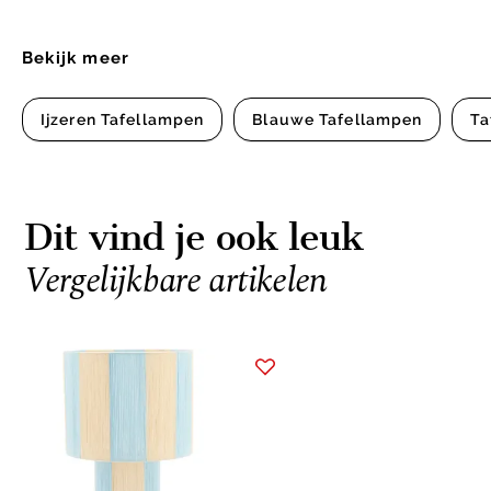
Bekijk meer
Ijzeren Tafellampen
Blauwe Tafellampen
Ta
Dit vind je ook leuk
Vergelijkbare artikelen
Item
1
of
1