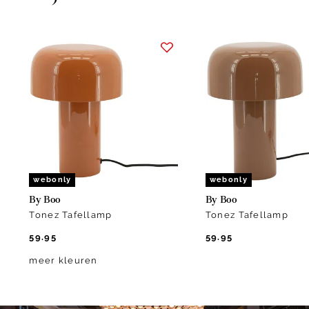
Item
1
of
2
webonly
webonly
By Boo
By Boo
Tonez Tafellamp
Tonez Tafellamp
59.95
59.95
meer kleuren