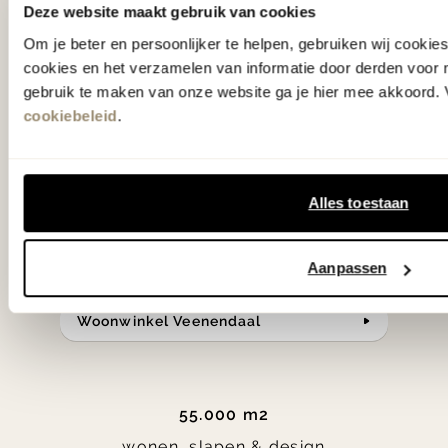
hebben met liefde de mooiste woon-,
Deze website maakt gebruik van cookies
slaap- en designcollecties
Om je beter en persoonlijker te helpen, gebruiken wij cooki
cookies en het verzamelen van informatie door derden voor 
samengesteld met de mooiste
gebruik te maken van onze website ga je hier mee akkoord. V
klassiekers en de nieuwste ontwerpen
cookiebeleid
.
in verrassende materialen en kleuren!
Bekijk onze openingstijden en
Alles toestaan
bereken je route.
Aanpassen
Woonwinkel Zutphen
Woonwinkel Veenendaal
55.000 m2
wonen, slapen & design