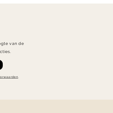
oogte van de
cties.
oorwaarden
.