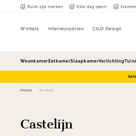
Skip to content
Ruim 250 merken
Elke dag open!
klante
Winkels
Interieuradvies
CILO Design
Woonkamer
Eetkamer
Slaapkamer
Verlichting
Tuin
Sal
Home
Kasten
Castelijn