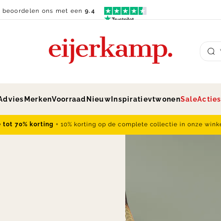
n beoordelen ons met een
9.4
Su
Advies
Merken
Voorraad
Nieuw
Inspiratie
vtwonen
Sale
Actie
e tot 70% korting
+ 10% korting op de complete collectie in onze wink