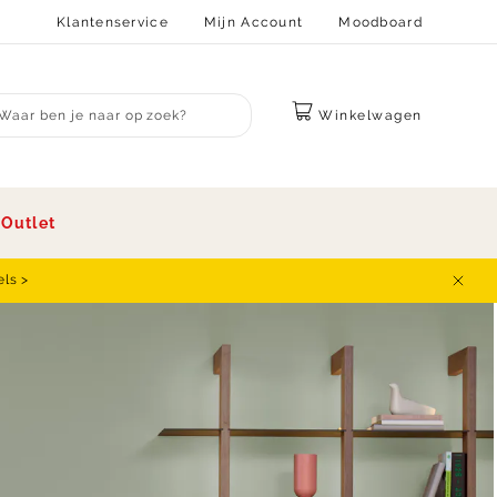
Klantenservice
Mijn Account
Moodboard
Winkelwagen
bmit search
s
Outlet
els >
Sluit