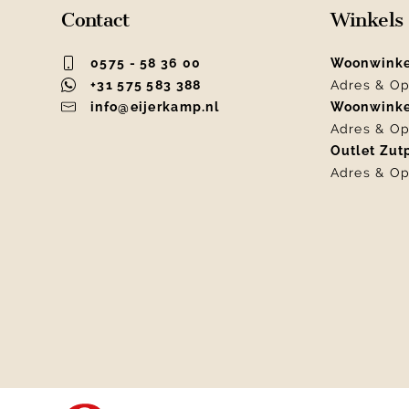
Contact
Winkels
0575 - 58 36 00
Woonwink
+31 575 583 388
Adres & Op
info@eijerkamp.nl
Woonwink
Adres & Op
Outlet Zu
Adres & Op