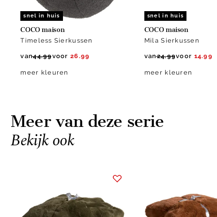
snel in huis
snel in huis
COCO maison
COCO maison
Timeless Sierkussen
Mila Sierkussen
van
44.99
voor
26.99
van
24.99
voor
14.99
meer kleuren
meer kleuren
Meer van deze serie
Bekijk ook
Item
1
of
5