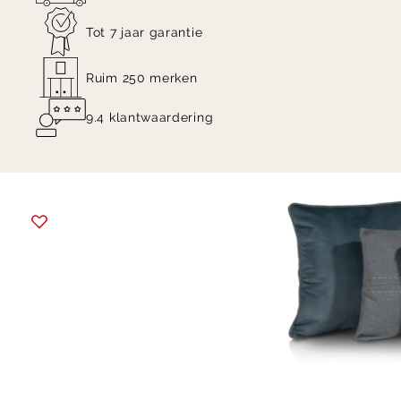
Tot 7 jaar garantie
Ruim 250 merken
9.4 klantwaardering
Item
1
of
10