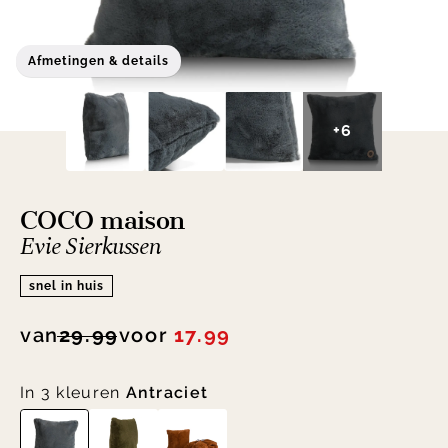
Afmetingen & details
+6
COCO maison
Evie Sierkussen
snel in huis
van
29.99
voor
17.99
In 3 kleuren
Antraciet