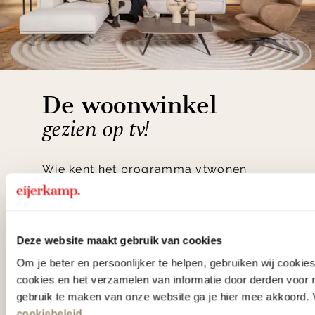
De woonwinkel
gezien op tv!
Wie kent het programma vtwonen
'Weer verliefd op je huis' niet? We
hebben met liefde de mooiste woon-,
slaap- en designcollecties
Deze website maakt gebruik van cookies
samengesteld met de mooiste
Om je beter en persoonlijker te helpen, gebruiken wij cooki
cookies en het verzamelen van informatie door derden voor 
klassiekers en de nieuwste ontwerpen
gebruik te maken van onze website ga je hier mee akkoord. V
in verrassende materialen en kleuren!
cookiebeleid
.