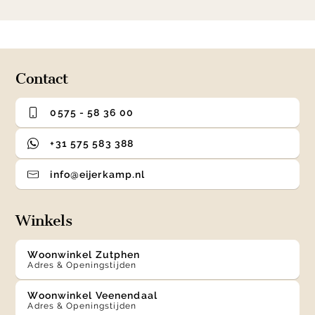
item
item
item
item
1
0
1
2
3
of
4
Contact
0575 - 58 36 00
+31 575 583 388
info@eijerkamp.nl
Winkels
Woonwinkel Zutphen
Adres & Openingstijden
Woonwinkel Veenendaal
Adres & Openingstijden