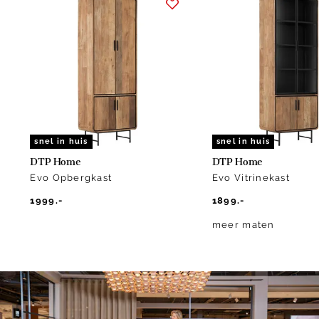
1
of
9
snel in huis
snel in huis
DTP Home
DTP Home
Evo Opbergkast
Evo Vitrinekast
1999.-
1899.-
meer maten