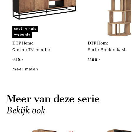
snel in huis
webonly
DTP Home
DTP Home
Cosmo TV-meubel
Forte Boekenkast
849.-
1199.-
meer maten
Meer van deze serie
Bekijk ook
Item