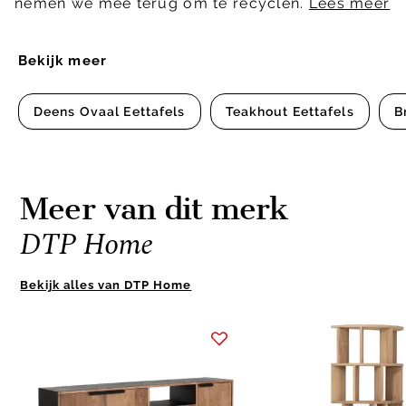
nemen we mee terug om te recyclen.
Lees meer
Bekijk meer
Deens Ovaal Eettafels
Teakhout Eettafels
B
Meer van dit merk
DTP Home
Bekijk alles van DTP Home
Item
1
of
10