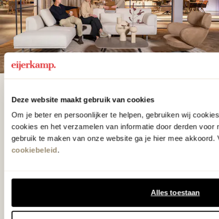
De woonwinkel
Deze website maakt gebruik van cookies
gezien op tv!
Om je beter en persoonlijker te helpen, gebruiken wij cooki
cookies en het verzamelen van informatie door derden voor 
gebruik te maken van onze website ga je hier mee akkoord. V
Wie kent het programma vtwonen
cookiebeleid
.
'Weer verliefd op je huis' niet? We
hebben met liefde de mooiste woon-,
slaap- en designcollecties
Alles toestaan
samengesteld met de mooiste