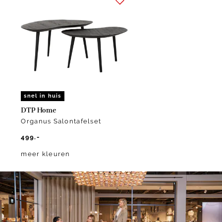
1
of
1
snel in huis
DTP Home
Organus Salontafelset
499.-
meer kleuren