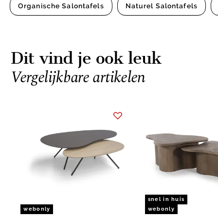
Organische Salontafels
Naturel Salontafels
Dit vind je ook leuk
Vergelijkbare artikelen
Item
1
of
5
snel in huis
webonly
webonly