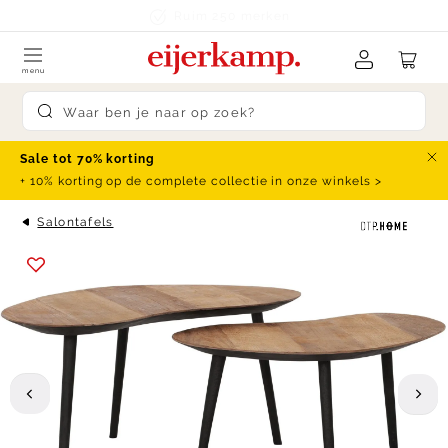
Skip to content
Ruim 250 merken
menu
Submit search
Sale tot 70% korting
Slu
+ 10% korting op de complete collectie in onze winkels >
Salontafels