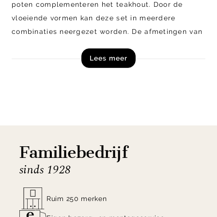
poten complementeren het teakhout. Door de
vloeiende vormen kan deze set in meerdere
combinaties neergezet worden. De afmetingen van
de salontafels zijn 35x69x51 cm en 40x83x61 cm.
Lees meer
Naast de getoonde uitvoering in de kleur naturel is
de salontafel tevens verkrijgbaar in andere
kleuren. Shop salontafelset Organus van DTP
Home online of kom langs in onze woonwinkels in
Zutphen & Veenendaal!
Familiebedrijf
sinds 1928
Ruim 250 merken