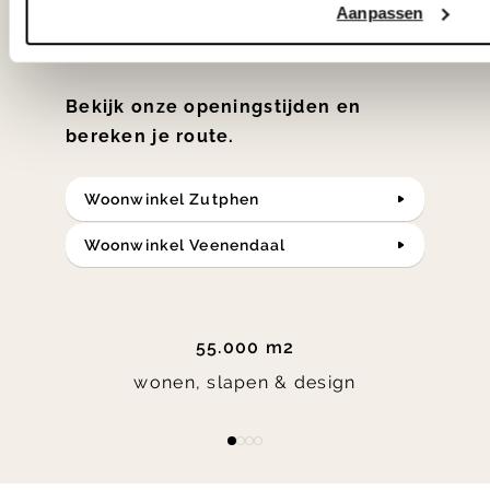
klassiekers en de nieuwste ontwerpen
Aanpassen
in verrassende materialen en kleuren!
Bekijk onze openingstijden en
bereken je route.
Woonwinkel Zutphen
Woonwinkel Veenendaal
55.000 m2
wonen, slapen & design
Item
item
item
item
item
1