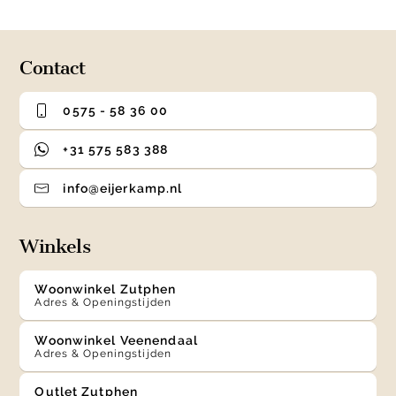
0
1
2
3
of
4
Contact
0575 - 58 36 00
+31 575 583 388
info@eijerkamp.nl
Winkels
Woonwinkel Zutphen
Adres & Openingstijden
Woonwinkel Veenendaal
Adres & Openingstijden
Outlet Zutphen