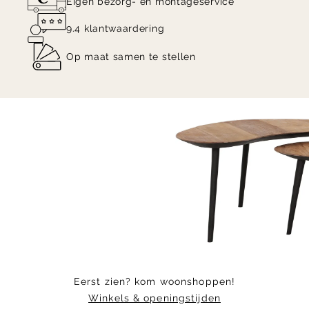
Eigen bezorg- en montageservice
9.4 klantwaardering
Op maat samen te stellen
Item
1
of
5
Eerst zien? kom woonshoppen!
Winkels & openingstijden