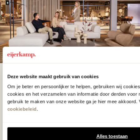
De woonwinkel
Deze website maakt gebruik van cookies
gezien op tv!
Om je beter en persoonlijker te helpen, gebruiken wij cooki
cookies en het verzamelen van informatie door derden voor 
gebruik te maken van onze website ga je hier mee akkoord. V
Wie kent het programma vtwonen
cookiebeleid
.
'Weer verliefd op je huis' niet? We
hebben met liefde de mooiste woon-,
Alles toestaan
slaap- en designcollecties