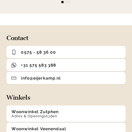
Item
item
item
item
item
1
0
1
2
3
of
4
Contact
0575 - 58 36 00
+31 575 583 388
info@eijerkamp.nl
Winkels
Woonwinkel Zutphen
Adres & Openingstijden
Woonwinkel Veenendaal