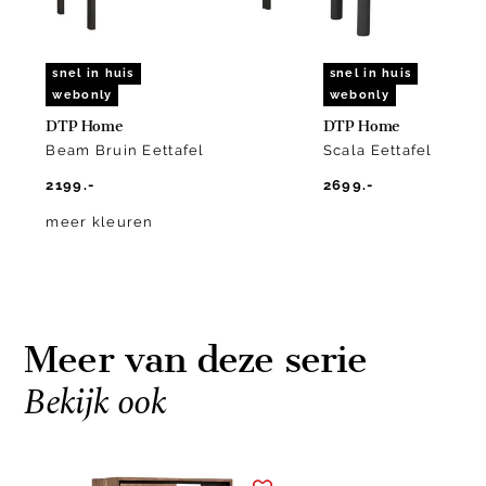
snel in huis
snel in huis
webonly
webonly
DTP Home
DTP Home
Beam Bruin Eettafel
Scala Eettafel
2199.-
2699.-
meer kleuren
Meer van deze serie
Bekijk ook
Item