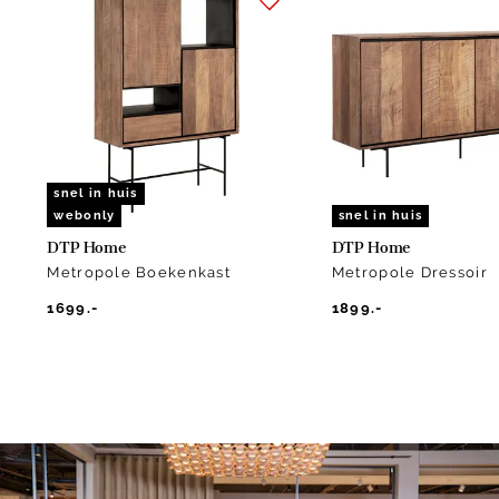
1
of
10
snel in huis
webonly
snel in huis
DTP Home
DTP Home
Metropole Boekenkast
Metropole Dressoir
1699.-
1899.-