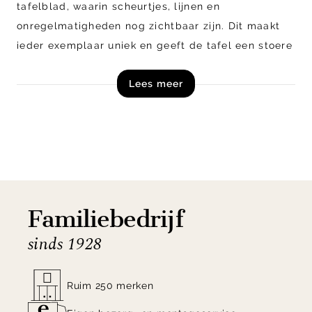
tafelblad, waarin scheurtjes, lijnen en
onregelmatigheden nog zichtbaar zijn. Dit maakt
ieder exemplaar uniek en geeft de tafel een stoere
look. Het tafelblad is gemaakt van gerecycled
Lees meer
teakhout en wordt ondersteund door een metalen
poot in de vorm van een boomerang.
Shop de eettafel Metropole van DTP Home online
of in onze woonwinkel in Zutphen!
Familiebedrijf
sinds 1928
Ruim 250 merken