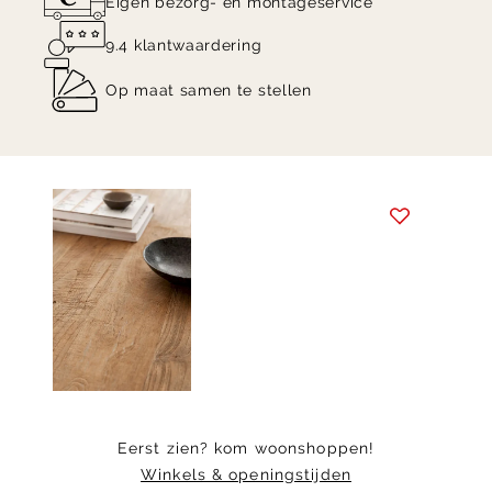
Eigen bezorg- en montageservice
9.4 klantwaardering
Op maat samen te stellen
Item
1
of
8
Eerst zien? kom woonshoppen!
Winkels & openingstijden