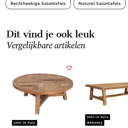
Rechthoekige Salontafels
Naturel Salontafels
Dit vind je ook leuk
Vergelijkbare artikelen
Item
1
of
2
snel in huis
snel in huis
webonly