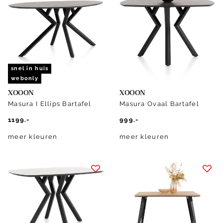
snel in huis
webonly
XOOON
XOOON
Masura I Ellips Bartafel
Masura Ovaal Bartafel
1199.-
999.-
meer kleuren
meer kleuren