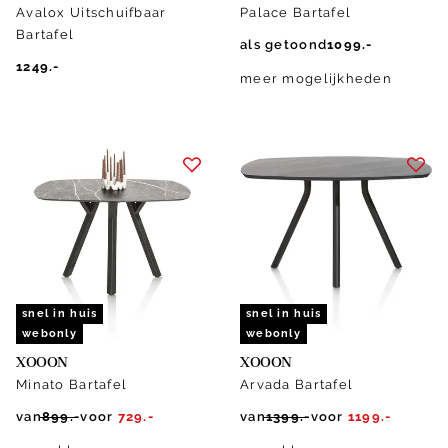
Avalox Uitschuifbaar
Palace Bartafel
Bartafel
als getoond
1099.-
1249.-
meer mogelijkheden
snel in huis
snel in huis
webonly
webonly
XOOON
XOOON
Minato Bartafel
Arvada Bartafel
van
899.-
voor
729.-
van
1399.-
voor
1199.-