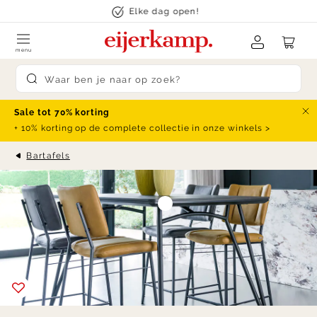
Skip to content
Elke dag open!
menu
Submit search
Sale tot 70% korting
Slu
+ 10% korting op de complete collectie in onze winkels >
Bartafels