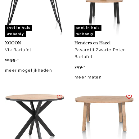
snel in huis
snel in huis
webonly
webonly
XOOON
Henders en Hazel
Vik Bartafel
Pavarotti Zwarte Poten
Bartafel
1099.-
749.-
meer mogelijkheden
meer maten