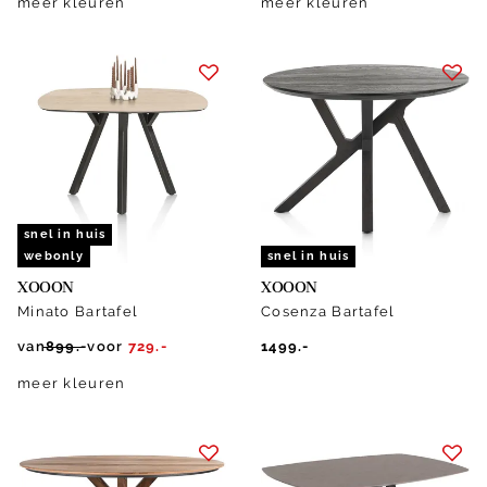
meer kleuren
meer kleuren
snel in huis
webonly
snel in huis
XOOON
XOOON
Minato Bartafel
Cosenza Bartafel
van
899.-
voor
729.-
1499.-
meer kleuren