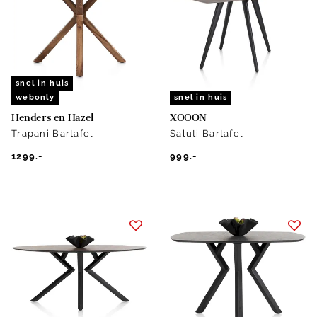
snel in huis
webonly
snel in huis
Henders en Hazel
XOOON
Trapani Bartafel
Saluti Bartafel
1299.-
999.-