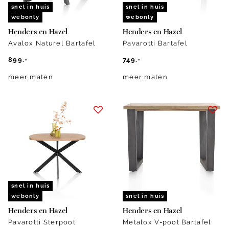
snel in huis
snel in huis
webonly
webonly
Henders en Hazel
Henders en Hazel
Avalox Naturel Bartafel
Pavarotti Bartafel
899.-
749.-
meer maten
meer maten
snel in huis
webonly
snel in huis
Henders en Hazel
Henders en Hazel
Pavarotti Sterpoot
Metalox V-poot Bartafel