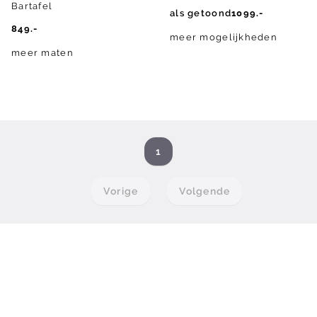
Bartafel
als getoond
1099.-
849.-
meer mogelijkheden
meer maten
1
Vorige
Volgende