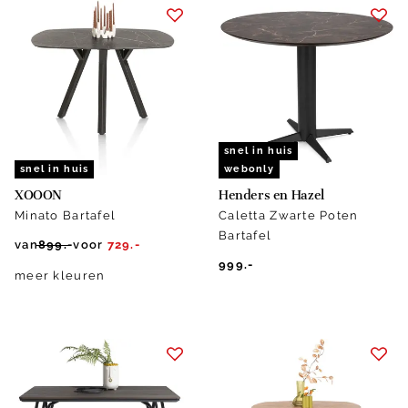
snel in huis
snel in huis
webonly
XOOON
Henders en Hazel
Minato Bartafel
Caletta Zwarte Poten
Bartafel
van
899.-
voor
729.-
999.-
meer kleuren