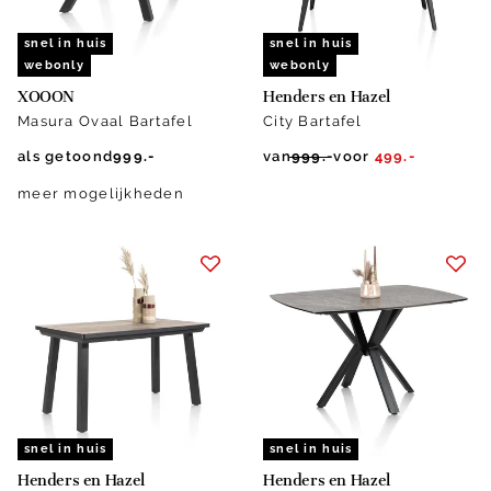
snel in huis
snel in huis
webonly
webonly
XOOON
Henders en Hazel
Masura Ovaal Bartafel
City Bartafel
als getoond
999.-
van
999.-
voor
499.-
meer mogelijkheden
snel in huis
snel in huis
Henders en Hazel
Henders en Hazel