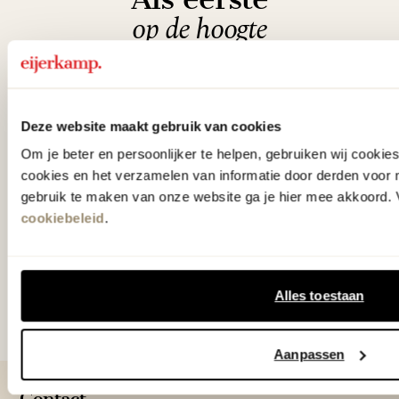
op de hoogte
Ontvang € 25.- korting op je eerste
bestelling en blijf op de hoogte van de
Deze website maakt gebruik van cookies
nieuwste collecties, laatste woontrends en
Om je beter en persoonlijker te helpen, gebruiken wij cooki
verrassende acties.
cookies en het verzamelen van informatie door derden voor 
gebruik te maken van onze website ga je hier mee akkoord. V
cookiebeleid
.
Aanmelden
Alles toestaan
Door te abonneren op onze nieuwsbrief, ga je akkoord
met onze
Algemene voorwaarden
.
Aanpassen
Contact