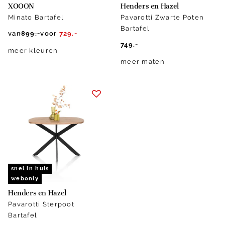
XOOON
Henders en Hazel
Minato Bartafel
Pavarotti Zwarte Poten
Bartafel
van
899.-
voor
729.-
749.-
meer kleuren
meer maten
snel in huis
webonly
Henders en Hazel
Pavarotti Sterpoot
Bartafel