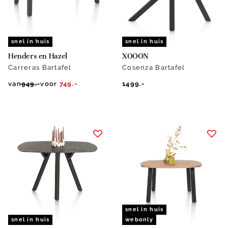
snel in huis
snel in huis
Henders en Hazel
XOOON
Carreras Bartafel
Cosenza Bartafel
van
949.-
voor
749.-
1499.-
snel in huis
snel in huis
webonly