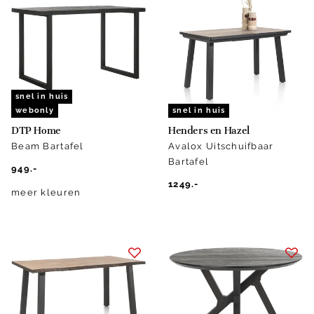
snel in huis
webonly
snel in huis
DTP Home
Henders en Hazel
Beam Bartafel
Avalox Uitschuifbaar
Bartafel
949.-
1249.-
meer kleuren