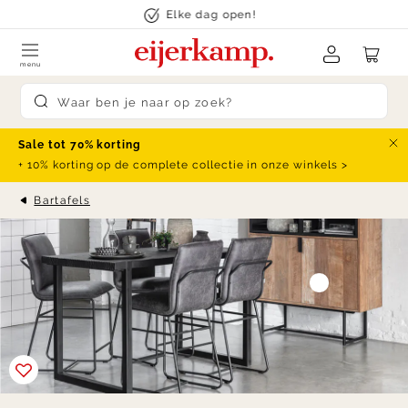
Skip to content
Elke dag open!
menu
Submit search
Sale tot 70% korting
Slu
+ 10% korting op de complete collectie in onze winkels >
Bartafels