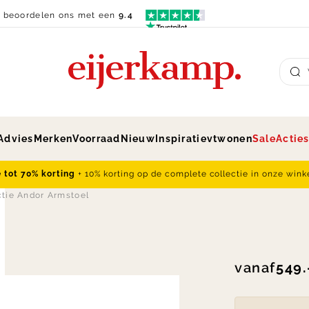
n beoordelen ons met een
9.4
Su
Advies
Merken
Voorraad
Nieuw
Inspiratie
vtwonen
Sale
Actie
e tot 70% korting
+ 10% korting op de complete collectie in onze wink
ctie Andor Armstoel
vanaf
549.