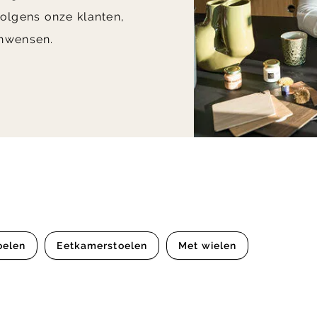
olgens onze klanten,
nwensen.
oelen
Eetkamerstoelen
Met wielen