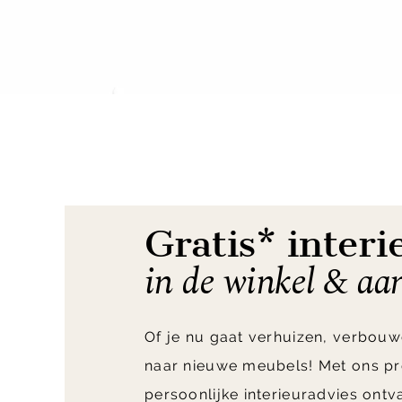
Item
1
of
4
Gratis* interi
in de winkel & aa
Of je nu gaat verhuizen, verbouw
naar nieuwe meubels! Met ons pr
persoonlijke interieuradvies ont