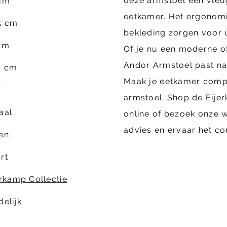
deze armstoel een vleug
cm
eetkamer. Het ergonom
5 cm
bekleding zorgen voor u
cm
Of je nu een moderne of
Andor Armstoel past naad
5 cm
Maak je eetkamer comp
f
armstoel. Shop de Eije
aal
online of bezoek onze 
advies en ervaar het co
en
rt
erkamp Collectie
delijk