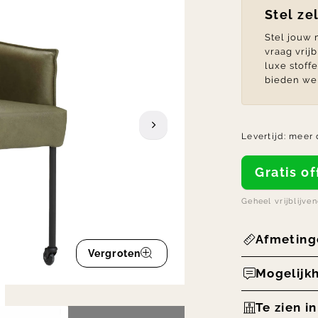
Stel ze
Stel jouw
vraag vrij
luxe stoff
bieden we 
Levertijd:
meer 
Gratis 
Geheel vrijblijve
Afmeting
Vergroten
Mogelijk
Te zien i