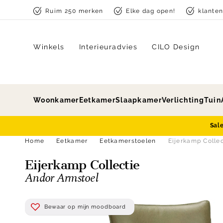
Skip to content
Ruim 250 merken
Elke dag open!
klante
Winkels
Interieuradvies
CILO Design
Woonkamer
Eetkamer
Slaapkamer
Verlichting
Tuin
Sal
Home
Eetkamer
Eetkamerstoelen
Eijerkamp Colle
Eijerkamp Collectie
Andor Armstoel
Bewaar op mijn moodboard