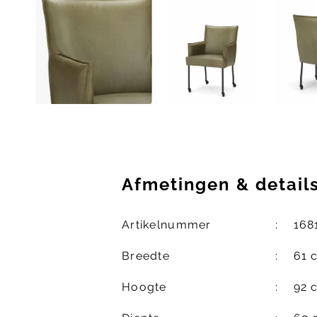
Afmetingen
&
detail
Artikelnummer
168
Breedte
61 
Hoogte
92 