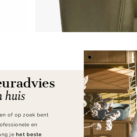
euradvies
n huis
en of op zoek bent
ofessionele en
vang je
het beste