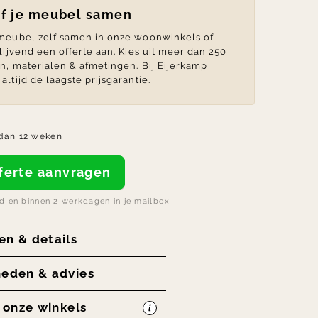
lf je meubel samen
 meubel zelf samen in onze woonwinkels of
blijvend een offerte aan. Kies uit meer dan 250
en, materialen & afmetingen. Bij Eijerkamp
altijd de
laagste prijsgarantie
.
dan 12 weken
offerte aanvragen
nd en binnen 2 werkdagen in je mailbox
en & details
heden & advies
n onze winkels