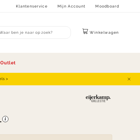
Klantenservice
Mijn Account
Moodboard
Winkelwagen
bmit search
s
Outlet
els >
Sluit
-