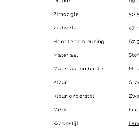
Diepte
69 
Zithoogte
50,
Zitdiepte
47 
Hoogte armleuning
67,
Materiaal
Sto
Materiaal onderstel
Met
Kleur
Gro
Kleur onderstel
Zwa
Merk
Eij
Woonstijl
Lan