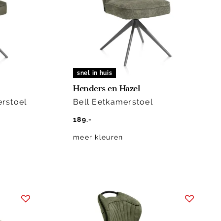
snel in huis
Henders en Hazel
erstoel
Bell Eetkamerstoel
189.-
meer kleuren