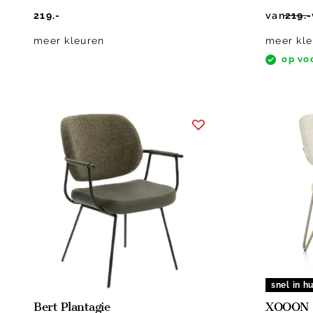
219.-
van
219.-
meer kleuren
meer kle
op vo
snel in hu
Bert Plantagie
XOOON