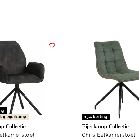
ing
 bij eijerkamp
15% korting
p Collectie
Eijerkamp Collectie
etkamerstoel
Chris Eetkamerstoel