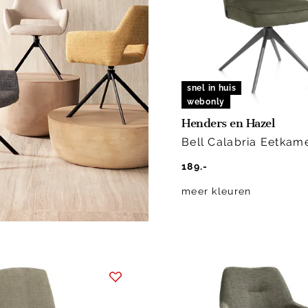
snel in huis
webonly
Henders en Hazel
Bell Calabria Eetkam
189.-
meer kleuren