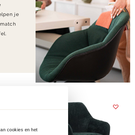
e
elpen je
 match
el.
van cookies en het