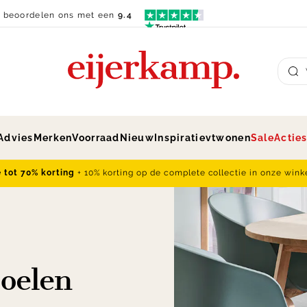
n beoordelen ons met een
9.4
Su
Advies
Merken
Voorraad
Nieuw
Inspiratie
vtwonen
Sale
Actie
e tot 70% korting
+ 10% korting op de complete collectie in onze wink
oelen