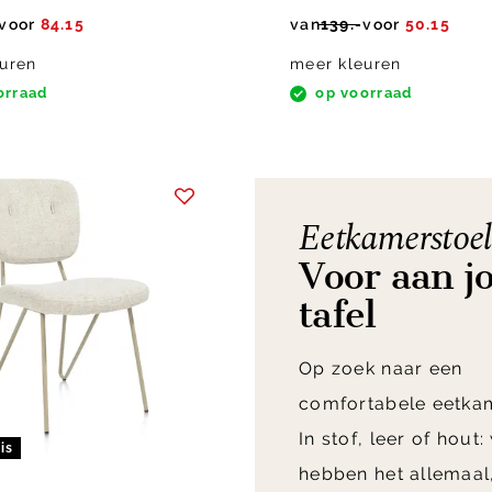
voor
84.15
van
139.-
voor
50.15
uren
meer kleuren
orraad
op voorraad
Eetkamerstoe
Voor aan j
tafel
Op zoek naar een
comfortabele eetka
In stof, leer of hout:
is
hebben het allemaal