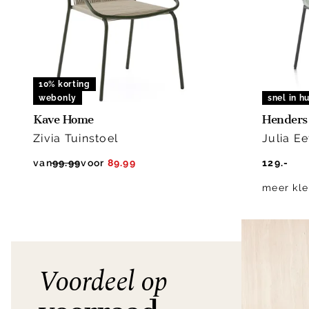
10% korting
webonly
snel in hu
Kave Home
Henders 
Zivia Tuinstoel
Julia E
van
99.99
voor
89.99
129.-
meer kle
Voordeel op