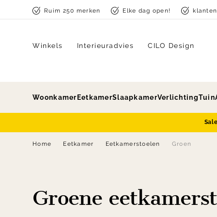
Skip to content
Ruim 250 merken
Elke dag open!
klante
Winkels
Interieuradvies
CILO Design
Woonkamer
Eetkamer
Slaapkamer
Verlichting
Tuin
Sal
Home
Eetkamer
Eetkamerstoelen
Groen
Groene eetkamerst