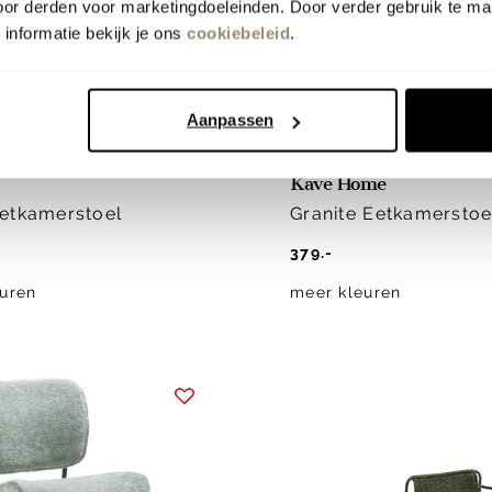
oor derden voor marketingdoeleinden. Door verder gebruik te ma
informatie bekijk je ons
cookiebeleid
.
Aanpassen
snel in huis
is
webonly
Kave Home
etkamerstoel
Granite Eetkamerstoe
379.-
uren
meer kleuren