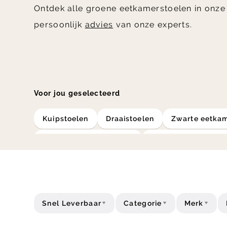
Ontdek alle groene eetkamerstoelen in onz
persoonlijk
advies
van onze experts.
Voor jou geselecteerd
kuipstoelen
draaistoelen
zwarte eetka
teddy eetkamerstoelen
velvet eetkamersto
industriële eetkamerstoelen
landelijke ee
Snel Leverbaar
Categorie
Merk
Prijs
Type
Acties