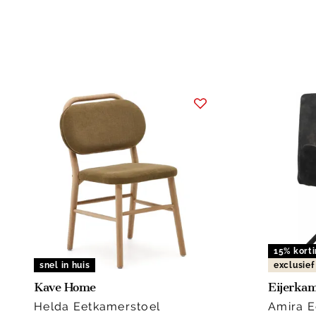
15% kort
snel in huis
exclusief
Kave Home
Eijerkam
Helda Eetkamerstoel
Amira E