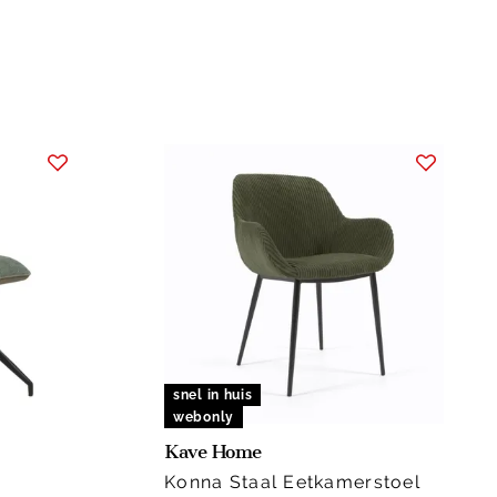
snel in huis
webonly
Kave Home
Konna Staal Eetkamerstoel