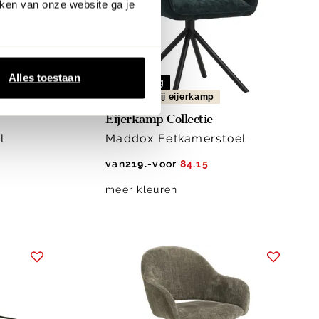
ken van onze website ga je
Alles toestaan
15% korting
exclusief bij eijerkamp
Eijerkamp Collectie
l
Maddox Eetkamerstoel
van
219.-
voor
84.15
meer kleuren