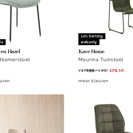
10% korting
is
webonly
en Hazel
Kave Home
etkamerstoel
Maurina Tuinstoel
van
199.-
voor
179.10
uren
meer kleuren