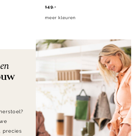
149.-
meer kleuren
len
ouw
merstoel?
 we
, precies