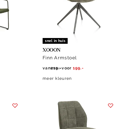
snel in huis
XOOON
Finn Armstoel
van
219.-
voor
199.-
meer kleuren