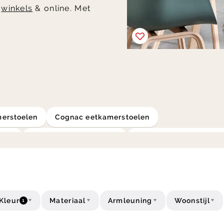
e
winkels
& online. Met
merstoelen
cognac eetkamerstoelen
elen
leren eetkamerstoelen
design eetkamerstoele
tkamerstoelen
eetkamerstoelen met armleuning
Kleur
Materiaal
Armleuning
Woonstijl
1