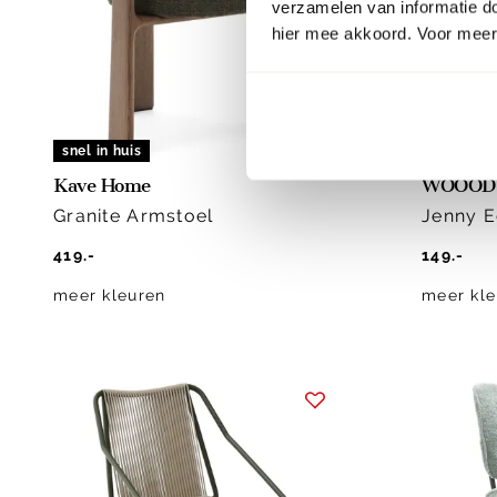
verzamelen van informatie d
hier mee akkoord. Voor meer 
snel in huis
snel in hu
Kave Home
WOOOD
Granite Armstoel
Jenny E
419.-
149.-
meer kleuren
meer kle