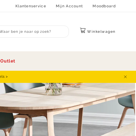
Klantenservice
Mijn Account
Moodboard
Winkelwagen
bmit search
s
Outlet
els >
Sluit