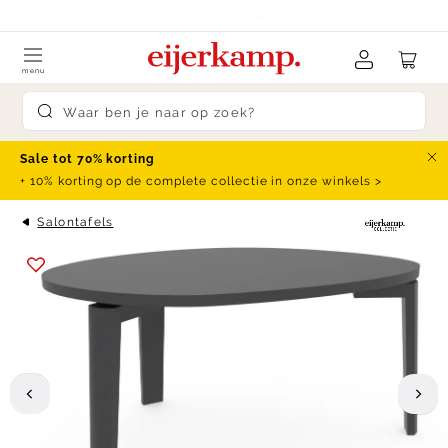
Skip to content
klanten beoordelen ons met een
9.4
menu
Submit search
Sale tot 70% korting
Slu
+ 10% korting op de complete collectie in onze winkels >
Salontafels