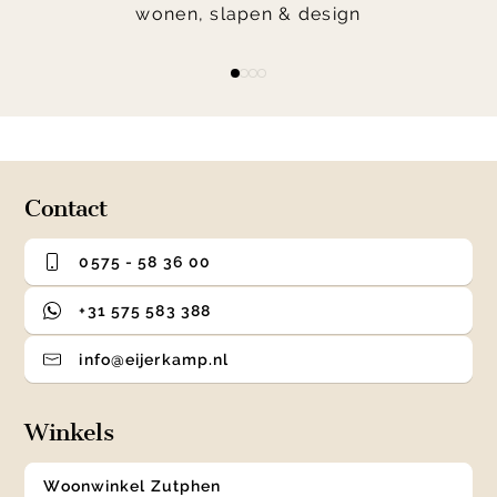
wonen, slapen & design
Item
item
item
item
item
1
0
1
2
3
of
4
Contact
0575 - 58 36 00
+31 575 583 388
info@eijerkamp.nl
Winkels
Woonwinkel Zutphen