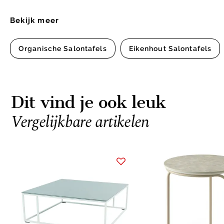
Bekijk meer
Organische Salontafels
Eikenhout Salontafels
Dit vind je ook leuk
Vergelijkbare artikelen
Item
1
of
10