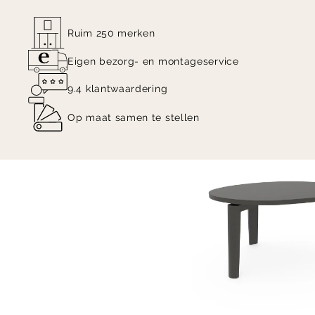
Ruim 250 merken
Eigen bezorg- en montageservice
9.4 klantwaardering
Op maat samen te stellen
Item
1
of
4