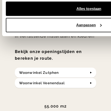
hebben met liefde de mooiste woon-,
Alles toestaan
slaap- en designcollecties
samengesteld met de mooiste
Aanpassen
klassiekers en de nieuwste ontwerpen
in verrassende materialen en kleuren!
Bekijk onze openingstijden en
bereken je route.
Woonwinkel Zutphen
Woonwinkel Veenendaal
55.000 m2