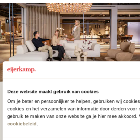
Deze website maakt gebruik van cookies
De woonwinkel
Om je beter en persoonlijker te helpen, gebruiken wij cooki
gezien op tv!
cookies en het verzamelen van informatie door derden voor 
gebruik te maken van onze website ga je hier mee akkoord. V
cookiebeleid
.
Wie kent het programma vtwonen
'Weer verliefd op je huis' niet? We