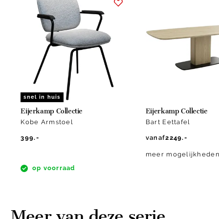
1
of
10
snel in huis
Eijerkamp Collectie
Eijerkamp Collectie
Kobe Armstoel
Bart Eettafel
399.-
vanaf
2249.-
meer mogelijkhede
op voorraad
Meer van deze serie