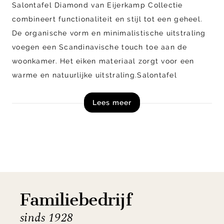
Salontafel Diamond van Eijerkamp Collectie
combineert functionaliteit en stijl tot een geheel.
De organische vorm en minimalistische uitstraling
voegen een Scandinavische touch toe aan de
woonkamer.
Het eiken materiaal zorgt voor een
warme en natuurlijke uitstraling.
Salontafel
Diamond is verkrijgbaar in verschillende
Lees meer
afwerkingen en twee modellen: met of zonder
ribbel.
Shop salontafel Diamond van Eijerkamp Collectie
online of bezoek onze woonwinkel in Zutphen!
Familiebedrijf
sinds 1928