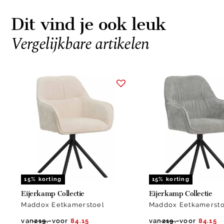
Dit vind je ook leuk
Vergelijkbare artikelen
Item
1
of
20
15% korting
15% korting
Eijerkamp Collectie
Eijerkamp Collectie
Maddox Eetkamerstoel
Maddox Eetkamersto
van
219.-
voor
84.15
van
219.-
voor
84.15