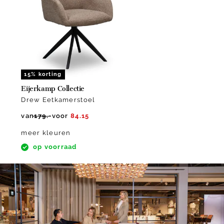
1
15% korting
Eijerkamp Collectie
Drew Eetkamerstoel
van
179.-
voor
84.15
meer kleuren
op voorraad