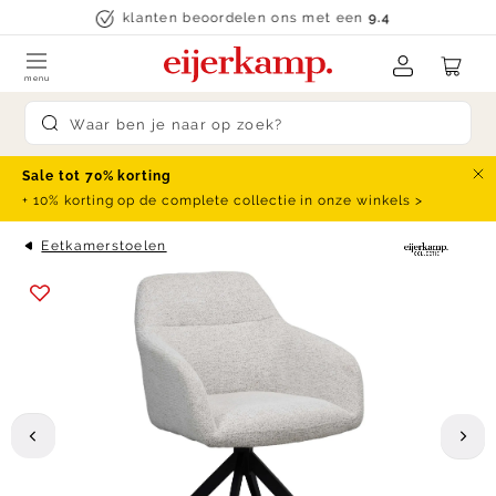
Skip to content
klanten beoordelen ons met een
9.4
menu
Submit search
Sale tot 70% korting
Slu
+ 10% korting op de complete collectie in onze winkels >
Eetkamerstoelen