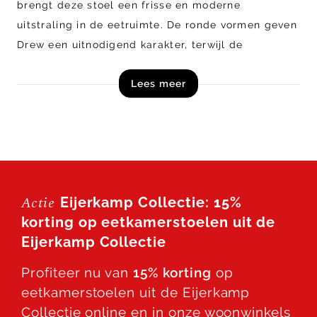
brengt deze stoel een frisse en moderne
uitstraling in de eetruimte. De ronde vormen geven
Drew een uitnodigend karakter, terwijl de
armleuningen en het draaibare onderstel zorgen
Lees meer
voor extra gemak en langdurig zitplezier.
Bestel eetkamerstoel drew uit de Eijerkamp
Collectie direct online!
Actie
Eijerkamp Collectie: 15%
korting op eetkamerstoelen uit de
Eijerkamp Collectie
Profiteer nu van
15% korting
op
eetkamerstoelen uit de Eijerkamp
Collectie online en in onze woonwinkels