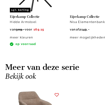
15% korting
Eijerkamp Collectie
Eijerkamp Collectie
Hidde Armstoel
Nisa Elementenbank
van
309.-
voor
169.15
vanaf
2149.-
meer kleuren
meer mogelijkhede
op voorraad
Meer van deze serie
Bekijk ook
Item
1
of