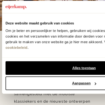
Deze website maakt gebruik van cookies
Om je beter en persoonlijker te helpen, gebruiken wij cooki
cookies en het verzamelen van informatie door derden voor 
De woonwinkel
gebruik te maken van onze website ga je hier mee akkoord. V
gezien op tv!
cookiebeleid
.
Wie kent het programma vtwonen
Alles toestaan
'Weer verliefd op je huis' niet? We
hebben met liefde de mooiste woon-,
Aanpassen
slaap- en designcollecties
samengesteld met de mooiste
klassiekers en de nieuwste ontwerpen