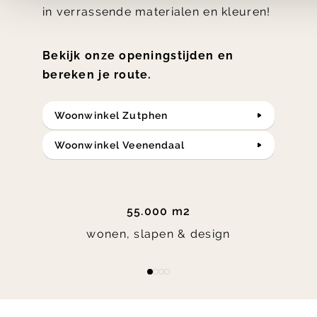
in verrassende materialen en kleuren!
Bekijk onze openingstijden en
bereken je route.
Woonwinkel Zutphen
Woonwinkel Veenendaal
55.000 m2
wonen, slapen & design
Item
item
item
item
item
1
0
1
2
3
of