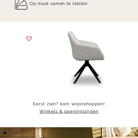
Op maat samen te stellen
Item
1
of
5
Eerst zien? kom woonshoppen!
Winkels & openingstijden