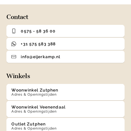
4
Contact
0575 - 58 36 00
+31 575 583 388
info@eijerkamp.nl
Winkels
Woonwinkel Zutphen
Adres & Openingstijden
Woonwinkel Veenendaal
Adres & Openingstijden
Outlet Zutphen
Adres & Openingstijden