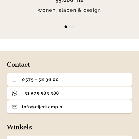
55.000 m2
wonen, slapen & design
Item
item
item
item
item
1
0
1
2
3
of
4
Contact
0575 - 58 36 00
+31 575 583 388
info@eijerkamp.nl
Winkels