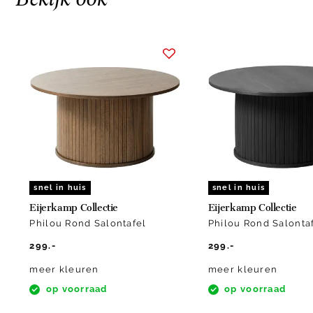
Item
1
of
10
snel in huis
snel in huis
Eijerkamp Collectie
Eijerkamp Collectie
Philou Rond Salontafel
Philou Rond Salonta
299.-
299.-
meer kleuren
meer kleuren
op voorraad
op voorraad