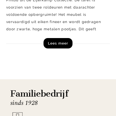
voorzien van twee roldeuren met daarachter
voldoende opbergruimte! Het meubel is
vervaardigd uit eiken fineer en wordt gedragen
door zwarte, hoge metalen pootjes. Dit geeft
Philou een trendy uitstraling. De Philou serie
Lees meer
bestaat uit diverse meubels, combineer ze samen
voor een stijlvol geheel.
Shop tv-meubel Philou uit de Eijerkamp Collectie
exclusief online!
Familiebedrijf
sinds 1928