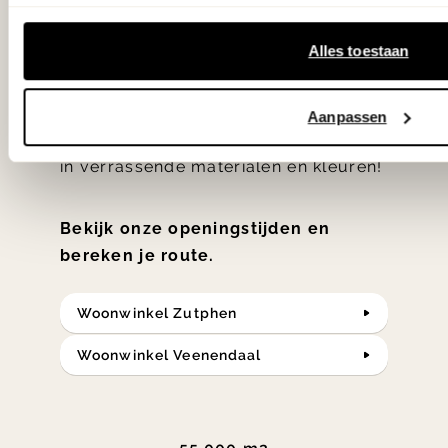
'Weer verliefd op je huis' niet? We
hebben met liefde de mooiste woon-,
Alles toestaan
slaap- en designcollecties
samengesteld met de mooiste
Aanpassen
klassiekers en de nieuwste ontwerpen
in verrassende materialen en kleuren!
Bekijk onze openingstijden en
bereken je route.
Woonwinkel Zutphen
Woonwinkel Veenendaal