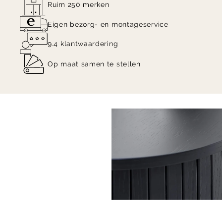
Ruim 250 merken
Eigen bezorg- en montageservice
9.4 klantwaardering
Op maat samen te stellen
Item
1
of
3