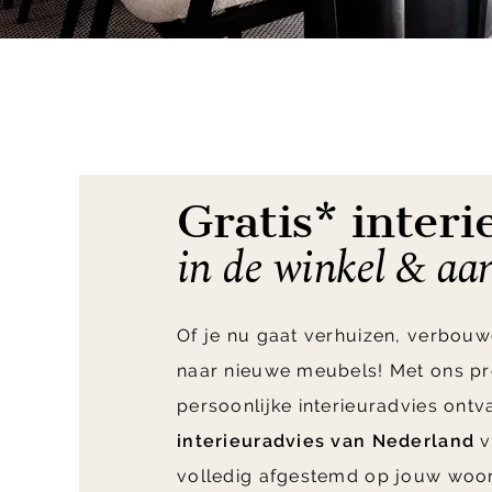
Item
1
of
9
Gratis* interi
in de winkel & aa
Of je nu gaat verhuizen, verbouw
naar nieuwe meubels! Met ons pr
persoonlijke interieuradvies ont
interieuradvies van Nederland
v
volledig afgestemd op jouw woo