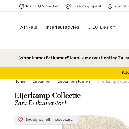
Skip to content
Ruim 250 merken
Elke dag open!
klante
Winkels
Interieuradvies
CILO Design
Woonkamer
Eetkamer
Slaapkamer
Verlichting
Tuin
Sal
Home
Eetkamer
Eetkamerstoelen
Eijerkamp Colle
Eijerkamp Collectie
Zara Eetkamerstoel
Bewaar op mijn moodboard