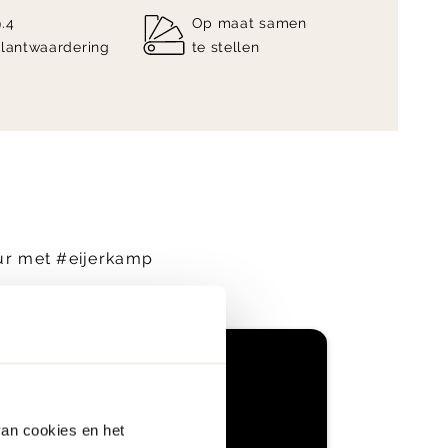
9.4
Op maat samen
klantwaardering
te stellen
eur met #eijerkamp
van cookies en het