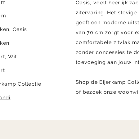
cm
Oasis, voelt heerlijk z
zitervaring. Het stevig
cm
geeft een moderne uitst
ken, Oasis
van 70 cm zorgt voor e
comfortabele zitvlak ma
ken
zonder concessies te do
rt, Wit
toevoeging aan jouw in
rt
Shop de Eijerkamp Coll
erkamp Collectie
of bezoek onze woonwi
andi