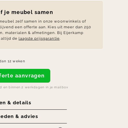
lf je meubel samen
 meubel zelf samen in onze woonwinkels of
blijvend een offerte aan. Kies uit meer dan 250
en, materialen & afmetingen. Bij Eijerkamp
altijd de
laagste prijsgarantie
.
dan 12 weken
offerte aanvragen
nd en binnen 2 werkdagen in je mailbox
en & details
heden & advies