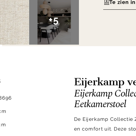
Te zien i
+5
Eijerkamp ve
s
Eijerkamp Collec
8696
Eetkamerstoel
cm
De Eijerkamp Collectie Z
cm
en comfort uit. Deze st