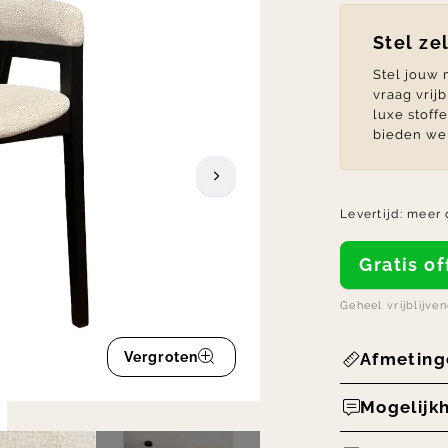
Stel ze
Stel jouw
vraag vrij
luxe stoff
bieden we 
Levertijd:
meer 
Gratis 
Geheel vrijblijve
Vergroten
Afmeting
Mogelijk