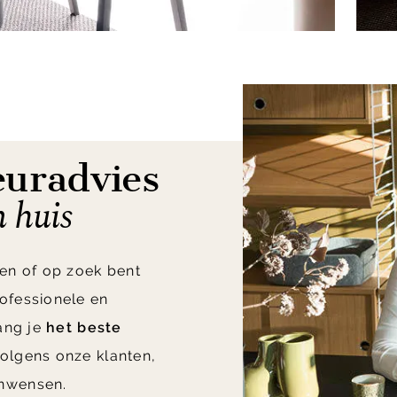
euradvies
n huis
en of op zoek bent
ofessionele en
vang je
het beste
olgens onze klanten,
nwensen.