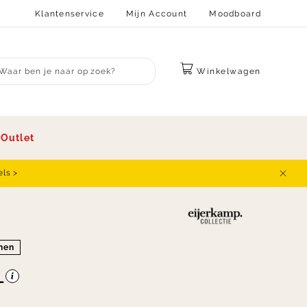
Klantenservice
Mijn Account
Moodboard
Winkelwagen
bmit search
s
Outlet
els >
Sluit
onen
-