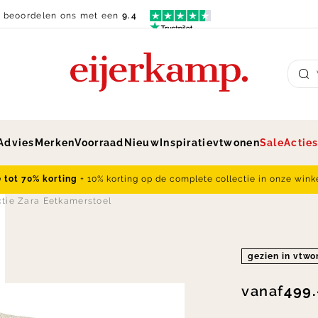
n beoordelen ons met een
9.4
Su
Advies
Merken
Voorraad
Nieuw
Inspiratie
vtwonen
Sale
Actie
e tot 70% korting
+ 10% korting op de complete collectie in onze wink
ctie Zara Eetkamerstoel
gezien in vtw
vanaf
499.