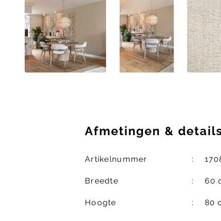
Afmetingen
&
detail
Artikelnummer
170
Breedte
60 
Hoogte
80 