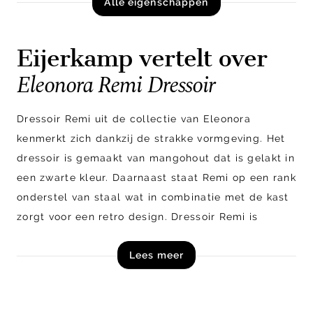
Alle eigenschappen
Eijerkamp vertelt over
Eleonora Remi Dressoir
Dressoir Remi uit de collectie van Eleonora
kenmerkt zich dankzij de strakke vormgeving. Het
dressoir is gemaakt van mangohout dat is gelakt in
een zwarte kleur. Daarnaast staat Remi op een rank
onderstel van staal wat in combinatie met de kast
zorgt voor een retro design. Dressoir Remi is
voorzien van vier deurtjes aan de voorzijde met
Lees meer
subtiele metalen handgreepjes en een plank aan
de binnenzijde, wat zorgt voor voldoende
opbergruimte. Plaats je favoriete woonaccessoires