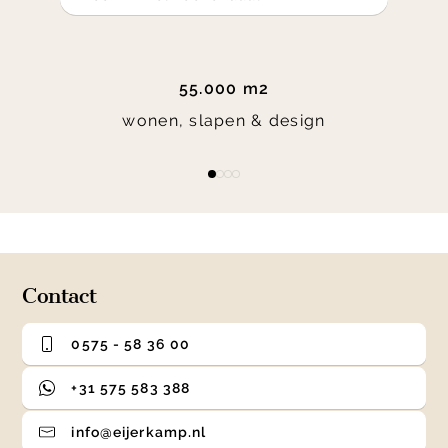
55.000 m2
wonen, slapen & design
Item
item
item
item
item
1
0
1
2
3
of
4
Contact
0575 - 58 36 00
+31 575 583 388
info@eijerkamp.nl