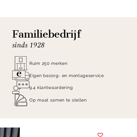
op het dressoir om zo jouw interieur helemaal af te
maken!
Familiebedrijf
Shop dressoir Remi van Eleonora online of in onze
sinds 1928
woonwinkel in Zutphen!
Ruim 250 merken
Eigen bezorg- en montageservice
9.4 klantwaardering
Op maat samen te stellen
Item