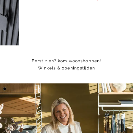
1
of
6
Eerst zien? kom woonshoppen!
Winkels & openingstijden