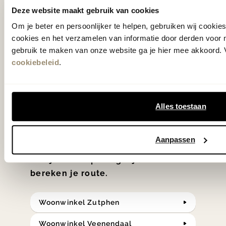
gezien op tv!
Deze website maakt gebruik van cookies
Om je beter en persoonlijker te helpen, gebruiken wij cooki
Wie kent het programma vtwonen
cookies en het verzamelen van informatie door derden voor 
'Weer verliefd op je huis' niet? We
gebruik te maken van onze website ga je hier mee akkoord. V
cookiebeleid
.
hebben met liefde de mooiste woon-,
slaap- en designcollecties
samengesteld met de mooiste
Alles toestaan
klassiekers en de nieuwste ontwerpen
in verrassende materialen en kleuren!
Aanpassen
Bekijk onze openingstijden en
bereken je route.
Woonwinkel Zutphen
Woonwinkel Veenendaal