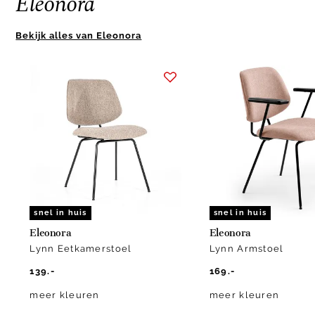
Eleonora
Bekijk alles van Eleonora
Item
1
of
9
snel in huis
snel in huis
Eleonora
Eleonora
Lynn Eetkamerstoel
Lynn Armstoel
139.-
169.-
meer kleuren
meer kleuren