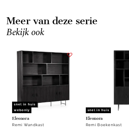
Meer van deze serie
Bekijk ook
Item
1
of
6
snel in huis
webonly
snel in huis
Eleonora
Eleonora
Remi Wandkast
Remi Boekenkast