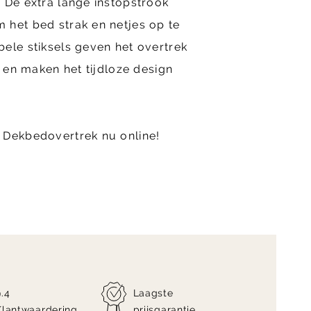
 De extra lange instopstrook
 het bed strak en netjes op te
ele stiksels geven het overtrek
g en maken het tijdloze design
 Dekbedovertrek nu online!
9.4
Laagste
Klantwaardering
prijsgarantie