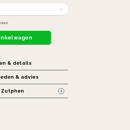
eken
winkelwagen
en & details
heden & advies
n Zutphen