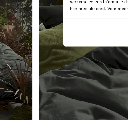
verzamelen van informatie d
hier mee akkoord. Voor meer 
Item