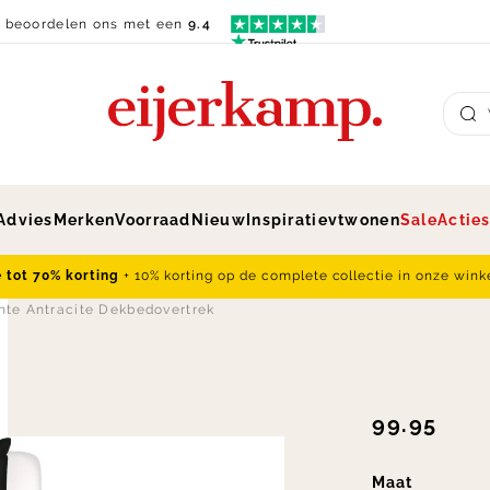
n beoordelen ons met een
9.4
Su
Advies
Merken
Voorraad
Nieuw
Inspiratie
vtwonen
Sale
Actie
e tot 70% korting
+ 10% korting op de complete collectie in onze wink
nte Antracite Dekbedovertrek
99.95
Maat