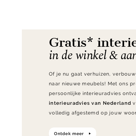
1
of
2
Gratis* interi
in de winkel & aa
Of je nu gaat verhuizen, verbouw
naar nieuwe meubels! Met ons pr
persoonlijke interieuradvies ont
interieuradvies van Nederland
v
volledig afgestemd op jouw woo
ontdek meer