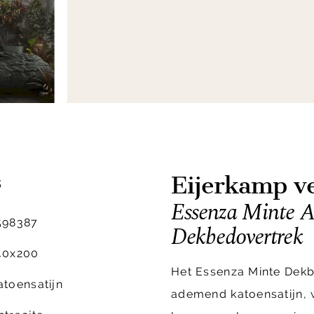
Eijerkamp ve
s
Essenza Minte A
598387
Dekbedovertrek
40x200
Het Essenza Minte Dekb
atoensatijn
ademend katoensatijn, 