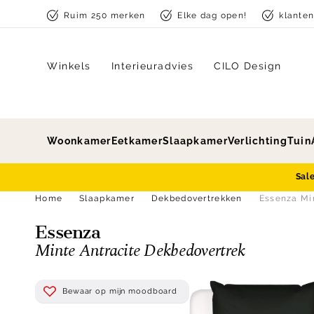
Skip to content
Ruim 250 merken
Elke dag open!
klante
Winkels
Interieuradvies
CILO Design
Woonkamer
Eetkamer
Slaapkamer
Verlichting
Tuin
Sal
Home
Slaapkamer
Dekbedovertrekken
Essenza Mi
Essenza
Minte Antracite Dekbedovertrek
Bewaar op mijn moodboard