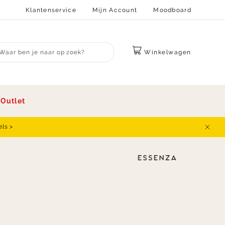
Klantenservice
Mijn Account
Moodboard
Winkelwagen
bmit search
s
Outlet
els >
Sluit