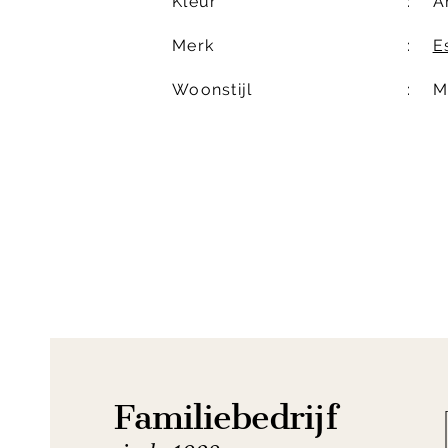
Kleur
A
Merk
E
Woonstijl
M
Familiebedrijf