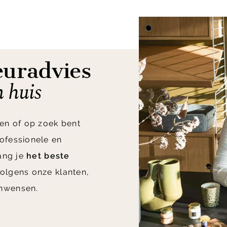
euradvies
n huis
en of op zoek bent
ofessionele en
vang je
het beste
olgens onze klanten,
nwensen.