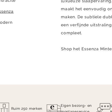
ntracite
luxueuze slaapervaring.
maakt het eenvoudig om
ssenza
maken. De subtiele dubb
odern
een verfijnde uitstralin
compleet.
Shop het Essenza Minte
Eigen bezorg- en
Ruim 250 merken
montageservice