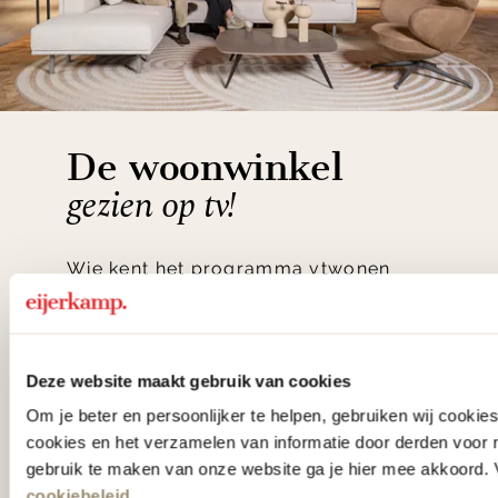
De woonwinkel
gezien op tv!
Wie kent het programma vtwonen
'Weer verliefd op je huis' niet? We
hebben met liefde de mooiste woon-,
slaap- en designcollecties
Deze website maakt gebruik van cookies
samengesteld met de mooiste
Om je beter en persoonlijker te helpen, gebruiken wij cooki
cookies en het verzamelen van informatie door derden voor 
klassiekers en de nieuwste ontwerpen
gebruik te maken van onze website ga je hier mee akkoord. V
in verrassende materialen en kleuren!
cookiebeleid
.