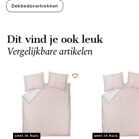
Dekbedovertrekken
Dit vind je ook leuk
Vergelijkbare artikelen
Item
1
of
2
snel in huis
snel in huis