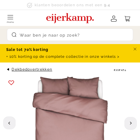
Skip to content
klanten beoordelen ons met een
9.4
menu
Submit search
Sale tot 70% korting
Slu
+ 10% korting op de complete collectie in onze winkels >
Dekbedovertrekken