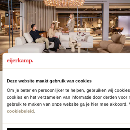
Deze website maakt gebruik van cookies
De woonwinkel
Om je beter en persoonlijker te helpen, gebruiken wij cooki
gezien op tv!
cookies en het verzamelen van informatie door derden voor 
gebruik te maken van onze website ga je hier mee akkoord. V
cookiebeleid
.
Wie kent het programma vtwonen
'Weer verliefd op je huis' niet? We