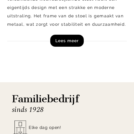
eigentijds design met een strakke en moderne
uitstraling. Het frame van de stoel is gemaakt van
metaal, wat zorgt voor stabiliteit en duurzaamheid.
De stoel is voorzien van een comfortabele zitting
Lees meer
en rugleuning die zijn bekleed met hoogwaardige
stoffering.
De Marcon eetkamerstoel is ontworpen om comfort
te bieden tijdens het zitten en heeft een
ergonomische vormgeving. De stoel kan worden
gebruikt als eetkamerstoel, maar ook als extra
Familiebedrijf
zitplaats in andere ruimtes, zoals de woonkamer of
sinds 1928
studeerkamer. De stoel is verkrijgbaar in diverse
kleuren.
Elke dag open!