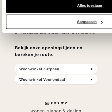
hebben met liefde de mooiste woon-,
Alles toestaan
slaap- en designcollecties
samengesteld met de mooiste
Aanpassen
klassiekers en de nieuwste ontwerpen
in verrassende materialen en kleuren!
Bekijk onze openingstijden en
bereken je route.
Woonwinkel Zutphen
Woonwinkel Veenendaal
55.000 m2
wonen, slapen & design