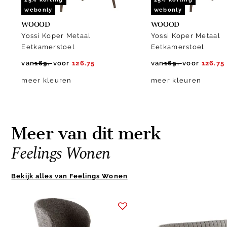
webonly
webonly
WOOOD
WOOOD
Yossi Koper Metaal
Yossi Koper Metaal
Eetkamerstoel
Eetkamerstoel
van
169.-
voor
126.75
van
169.-
voor
126.75
meer kleuren
meer kleuren
Meer van dit merk
Feelings Wonen
Bekijk alles van Feelings Wonen
Item
1