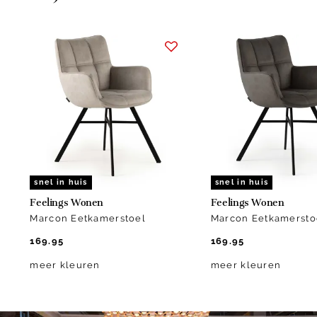
Item
1
of
2
snel in huis
snel in huis
Feelings Wonen
Feelings Wonen
Marcon Eetkamerstoel
Marcon Eetkamersto
169.95
169.95
meer kleuren
meer kleuren