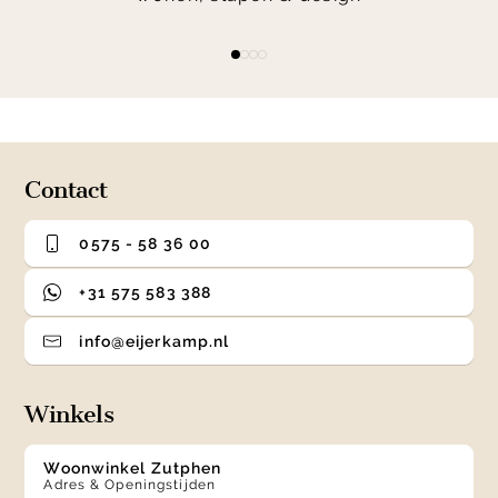
Item
item
item
item
item
1
0
1
2
3
of
4
Contact
0575 - 58 36 00
+31 575 583 388
info@eijerkamp.nl
Winkels
Woonwinkel Zutphen
Adres & Openingstijden