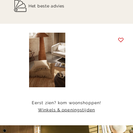
Het beste advies
Item
1
of
11
Eerst zien? kom woonshoppen!
Winkels & openingstijden