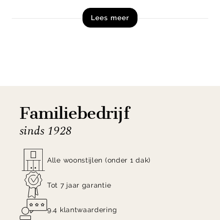
Lees meer
Shop vloerlamp Dou uit de collectie van Ferm
Living online of kom langs in onze woonwinkels in
Zutphen en Veenendaal!
Familiebedrijf
sinds 1928
Alle woonstijlen (onder 1 dak)
Tot 7 jaar garantie
9.4 klantwaardering