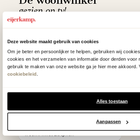
De woonwinkel
gezien op tv!
Wie kent het programma vtwonen
'Weer verliefd op je huis' niet? We
Deze website maakt gebruik van cookies
hebben met liefde de mooiste woon-,
Om je beter en persoonlijker te helpen, gebruiken wij cooki
slaap- en designcollecties
cookies en het verzamelen van informatie door derden voor 
gebruik te maken van onze website ga je hier mee akkoord. V
samengesteld met de mooiste
cookiebeleid
.
klassiekers en de nieuwste ontwerpen
in verrassende materialen en kleuren!
Alles toestaan
Bekijk onze openingstijden en
bereken je route.
Aanpassen
Woonwinkel Zutphen