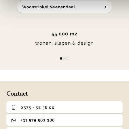
Woonwinkel Veenendaal
55.000 m2
wonen, slapen & design
Item
item
item
item
item
1
0
1
2
3
of
4
Contact
0575 - 58 36 00
+31 575 583 388