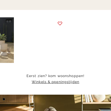
Item
1
of
7
Eerst zien? kom woonshoppen!
Winkels & openingstijden