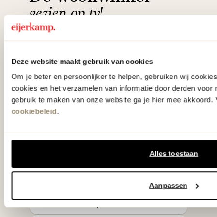
gezien op tv!
Wie kent het programma vtwonen
'Weer verliefd op je huis' niet? We
Deze website maakt gebruik van cookies
hebben met liefde de mooiste woon-,
Om je beter en persoonlijker te helpen, gebruiken wij cooki
slaap- en designcollecties
cookies en het verzamelen van informatie door derden voor 
gebruik te maken van onze website ga je hier mee akkoord. V
samengesteld met de mooiste
cookiebeleid
.
klassiekers en de nieuwste ontwerpen
in verrassende materialen en kleuren!
Alles toestaan
Bekijk onze openingstijden en
bereken je route.
Aanpassen
Woonwinkel Zutphen