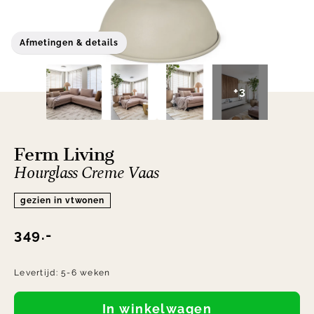
Afmetingen & details
+3
Ferm Living
Hourglass Creme Vaas
gezien in vtwonen
349.-
Levertijd:
5-6 weken
In winkelwagen