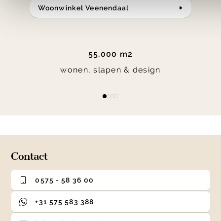
Woonwinkel Veenendaal
55.000 m2
wonen, slapen & design
Item
item
item
item
item
1
0
1
2
3
of
4
Contact
0575 - 58 36 00
+31 575 583 388