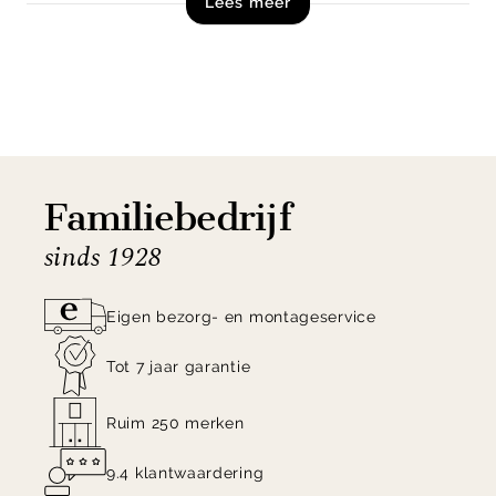
Lees meer
multifunctioneel. Je kunt de bloempot namelijk aan
twee zijdes gebruiken, precies hoe jij en je planten
het wensen
Bestel plantenbak Hourglass van Ferm Living nu
direct online!
Familiebedrijf
sinds 1928
Eigen bezorg- en montageservice
Tot 7 jaar garantie
Ruim 250 merken
9.4 klantwaardering