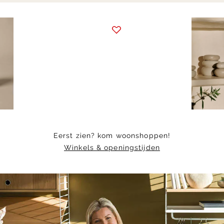
Item
1
of
6
Eerst zien? kom woonshoppen!
Winkels & openingstijden