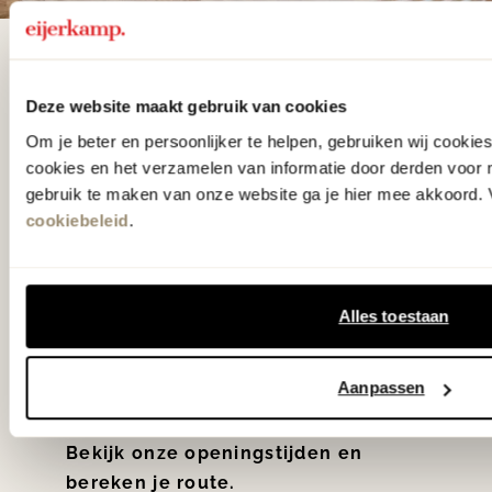
De woonwinkel
gezien op tv!
Deze website maakt gebruik van cookies
Om je beter en persoonlijker te helpen, gebruiken wij cooki
cookies en het verzamelen van informatie door derden voor 
Wie kent het programma vtwonen
gebruik te maken van onze website ga je hier mee akkoord. V
'Weer verliefd op je huis' niet? We
cookiebeleid
.
hebben met liefde de mooiste woon-,
slaap- en designcollecties
samengesteld met de mooiste
Alles toestaan
klassiekers en de nieuwste ontwerpen
in verrassende materialen en kleuren!
Aanpassen
Bekijk onze openingstijden en
bereken je route.