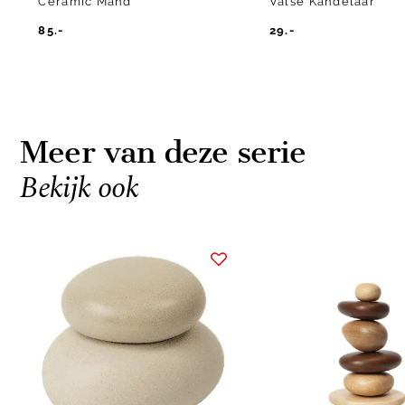
Ceramic Mand
Valse Kandelaar
85.-
29.-
Meer van deze serie
Bekijk ook
Item
1
of
6