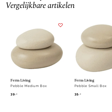
Vergelijkbare artikelen
Item
1
of
2
Ferm Living
Ferm Living
Pebble Medium Box
Pebble Small Box
39.-
35.-