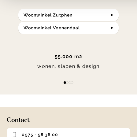
Woonwinkel Zutphen
Woonwinkel Veenendaal
55.000 m2
wonen, slapen & design
Item
item
item
item
item
1
0
1
2
3
of
4
Contact
0575 - 58 36 00