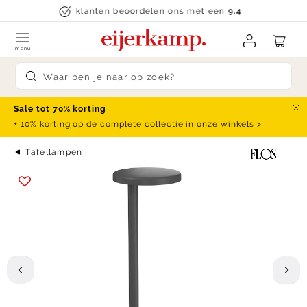
Skip to content
klanten beoordelen ons met een
9.4
menu
Submit search
Sale tot 70% korting
Slu
+ 10% korting op de complete collectie in onze winkels >
Tafellampen