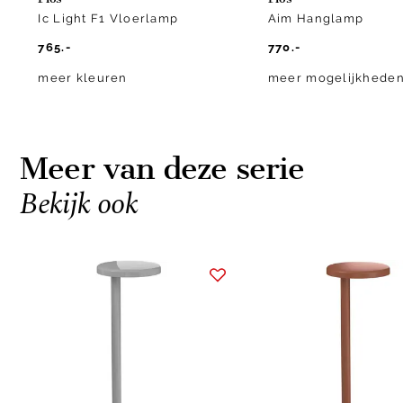
Ic Light F1 Vloerlamp
Aim Hanglamp
765.-
770.-
meer kleuren
meer mogelijkhede
Meer van deze serie
Bekijk ook
Item
1
of
5