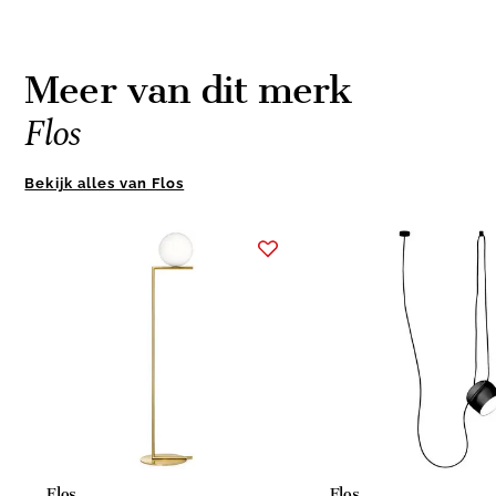
Meer van dit merk
Flos
Bekijk alles van Flos
Item
1
of
4
Flos
Flos