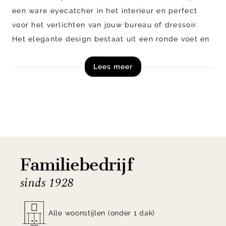
een ware eyecatcher in het interieur en perfect
voor het verlichten van jouw bureau of dressoir.
Het elegante design bestaat uit een ronde voet en
gelijkvormige kop met krachtige LED’s welke met
Lees meer
een knop eenvoudig te dimmen zijn. Extra handig is
dat de voet een USB-C poort bevat voor het
opladen van apparaten.
Naast de getoonde uitvoering in Anthracite is
Oblique verkrijgbaar in verschillende andere
kleuren en past daardoor in iedere woonstijl en elk
Familiebedrijf
interieur.
sinds 1928
Shop tafellamp Oblique uit de collectie van Flos
nu online of kom langs in onze woonwinkel in
Alle woonstijlen (onder 1 dak)