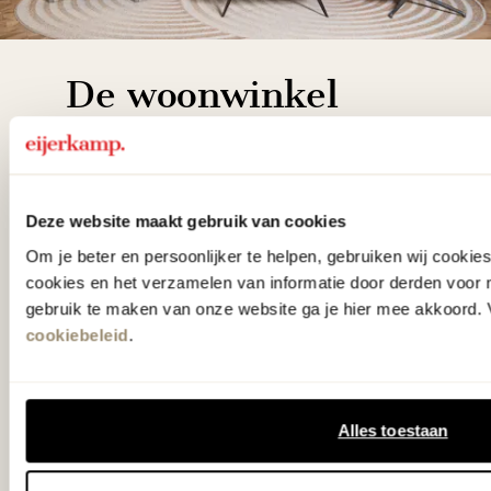
De woonwinkel
gezien op tv!
Wie kent het programma vtwonen
Deze website maakt gebruik van cookies
'Weer verliefd op je huis' niet? We
Om je beter en persoonlijker te helpen, gebruiken wij cooki
hebben met liefde de mooiste woon-,
cookies en het verzamelen van informatie door derden voor 
slaap- en designcollecties
gebruik te maken van onze website ga je hier mee akkoord. V
samengesteld met de mooiste
cookiebeleid
.
klassiekers en de nieuwste ontwerpen
in verrassende materialen en kleuren!
Alles toestaan
Bekijk onze openingstijden en