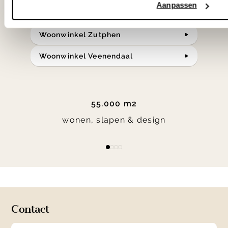
bereken je route.
Aanpassen
Woonwinkel Zutphen
Woonwinkel Veenendaal
55.000 m2
wonen, slapen & design
Item
item
item
item
item
1
0
1
2
3
of
4
Contact