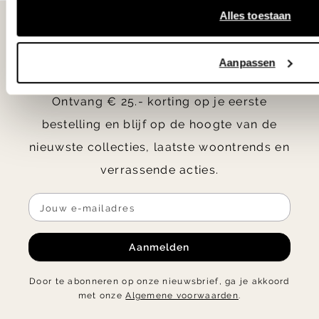
Alles toestaan
10
Als eerste
op de hoogte
Aanpassen
Ontvang € 25.- korting op je eerste
bestelling en blijf op de hoogte van de
nieuwste collecties, laatste woontrends en
verrassende acties.
Aanmelden
Door te abonneren op onze nieuwsbrief, ga je akkoord
met onze
Algemene voorwaarden
.