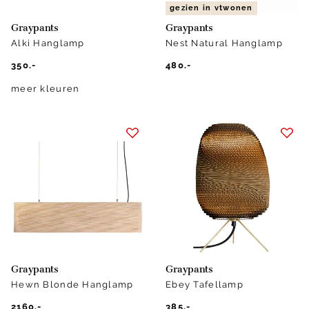
gezien in vtwonen
Graypants
Graypants
Alki Hanglamp
Nest Natural Hanglamp
350.-
480.-
meer kleuren
Graypants
Graypants
Hewn Blonde Hanglamp
Ebey Tafellamp
2160.-
385.-